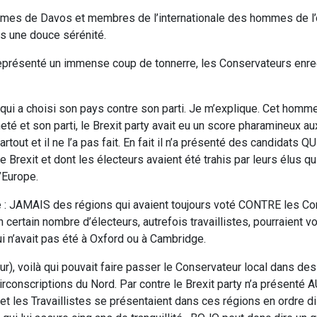
mmes de Davos et membres de l’internationale des hommes de l’
s une douce sérénité.
eprésenté un immense coup de tonnerre, les Conservateurs enreg
 qui a choisi son pays contre son parti. Je m’explique. Cet homm
eté et son parti, le Brexit party avait eu un score pharamineux a
rtout et il ne l’a pas fait. En fait il n’a présenté des candidats
exit et dont les électeurs avaient été trahis par leurs élus qui
’Europe.
ste : JAMAIS des régions qui avaient toujours voté CONTRE les C
certain nombre d’électeurs, autrefois travaillistes, pourraient vo
ui n’avait pas été à Oxford ou à Cambridge.
r), voilà qui pouvait faire passer le Conservateur local dans des
circonscriptions du Nord. Par contre le Brexit party n’a présenté
et les Travaillistes se présentaient dans ces régions en ordre d