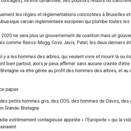
s blocages), va être dynamitée, ses pouvoirs réduits ou transfér
uement les règles et règlementations concoctées à Bruxelles et
de l’ubuesque carcan règlementaire europeen qui plombe toutes le
s 2020 ne sera plus un gouvernement de coalition mais un gouv
ités comme Reess-Mogg, Gove Javis, Patel, les deux derniers ét
il y a les hommes des arbres, qui veulent vivre et mourir là ou il
 bien partout, alors je peux affirmer sans aucune crainte d’être
Bretagne va être gérée au profit des hommes des arbres, et au d
 ce papier
gne des petits hommes gris, des ODS, des hommes de Davos, des
en Grande-Bretagne.
adie extrêmement contagieuse appelée « l’Europeite » qui la vida
ainaient.