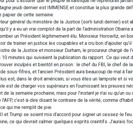
teur pour s’assurer que le peuple Britannique ne reprendrait jamai
tagne jeudi dernier est IMMENSE et constitue la plus grande déf
 papier de cette semaine.
eur général du ministère de la Justice (sorti lundi dernier) est
’il y a eu un vrai complot de la part de l’administration Obama a
e tomber un Président légitimement élu. Monsieur Horowitz, en 
r de trainer en justice les coupables et a cru bon d’ajouter qu’il 
nistre de la Justice et monsieur Durham, le procureur chargé de l
s 10 minutes qui suivaient la publication du rapport. Ce qui veut d
ouver inculpés et bientôt en prison : le chef du FBI, le chef de la
de sous-fifres, et l’ancien Président aura beaucoup de mal à fair
plus est, dans le droit américain, si vous êtes un lampiste et si 
imple est de charger vos supérieurs en fournissant les preuves né
de la semaine prochaine, mais pour l’instant je n’ai vu qu’un ou
e l’AFP, c’est-à-dire disant le contraire de la vérité, comme d’habit
ce qui me remplit de joie.
 XI et Trump se soient mis d’accord pour signer un cessez-le feu
e, ce qui devrait calmer quelques esprits craintifs. J’aurais l’o