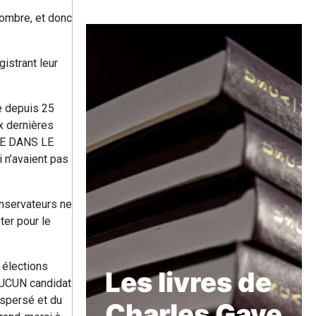
ombre, et donc
istrant leur
e depuis 25
ux dernières
 QUE DANS LE
 n’avaient pas
onservateurs ne
ter pour le
 élections
Les livres de
 AUCUN candidat
ispersé et du
Charles Gave