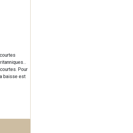
 courtes
britanniques…
 courtes. Pour
la baisse est