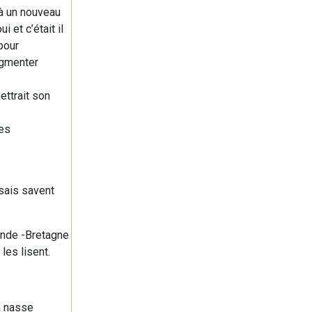
 à un nouveau
 et c’était il
pour
ugmenter
ettrait son
des
ssais savent
rande -Bretagne
les lisent.
a nasse