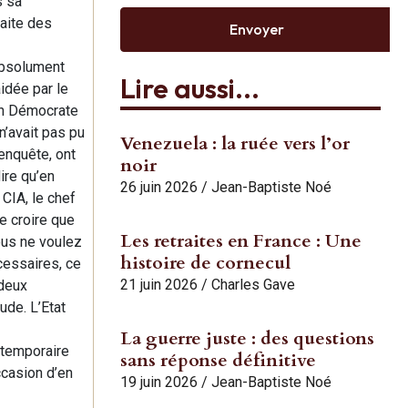
s sa
aite des
Envoyer
 absolument
Lire aussi...
idée par le
bon Démocrate
n’avait pas pu
Venezuela : la ruée vers l’or
’enquête, ont
noir
ire qu’en
26 juin 2026
/
Jean-Baptiste Noé
 CIA, le chef
e croire que
Les retraites en France : Une
vous ne voulez
histoire de cornecul
cessaires, ce
21 juin 2026
/
Charles Gave
 deux
ude. L’Etat
La guerre juste : des questions
 temporaire
sans réponse définitive
ccasion d’en
19 juin 2026
/
Jean-Baptiste Noé