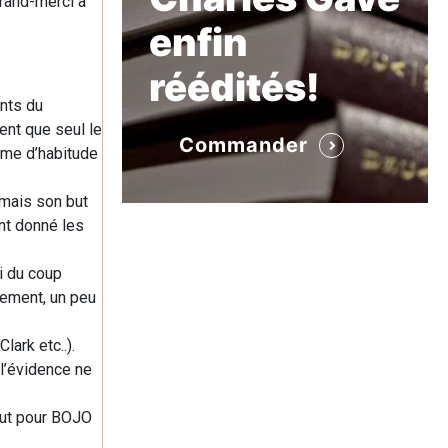
grand-merci à
enfin
réédités!
ints du
ent que seul le
Commander
omme d’habitude
 mais son but
ont donné les
i du coup
lement, un peu
ark etc..).
 l’évidence ne
 but pour BOJO