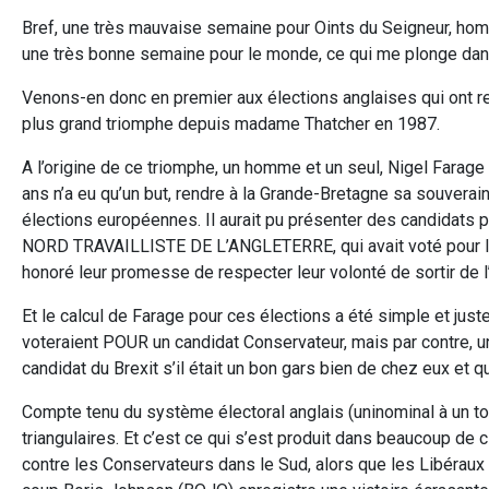
Bref, une très mauvaise semaine pour Oints du Seigneur, ho
une très bonne semaine pour le monde, ce qui me plonge dan
Venons-en donc en premier aux élections anglaises qui ont r
plus grand triomphe depuis madame Thatcher en 1987.
A l’origine de ce triomphe, un homme et un seul, Nigel Farage
ans n’a eu qu’un but, rendre à la Grande-Bretagne sa souverain
élections européennes. Il aurait pu présenter des candidats pa
NORD TRAVAILLISTE DE L’ANGLETERRE, qui avait voté pour le Br
honoré leur promesse de respecter leur volonté de sortir de l
Et le calcul de Farage pour ces élections a été simple et ju
voteraient POUR un candidat Conservateur, mais par contre, un 
candidat du Brexit s’il était un bon gars bien de chez eux et q
Compte tenu du système électoral anglais (uninominal à un tou
triangulaires. Et c’est ce qui s’est produit dans beaucoup de 
contre les Conservateurs dans le Sud, alors que les Libéraux 