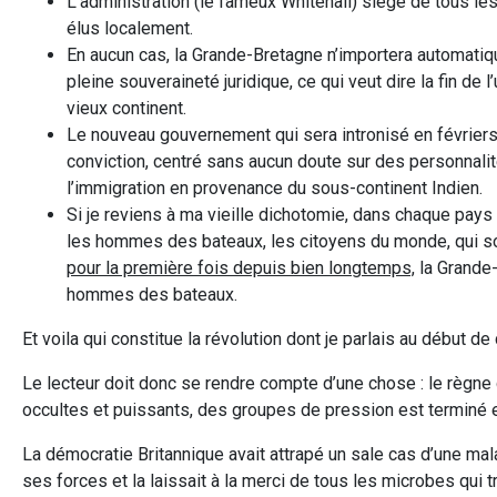
L’administration (le fameux Whitehall) siège de tous le
élus localement.
En aucun cas, la Grande-Bretagne n’importera automatiq
pleine souveraineté juridique, ce qui veut dire la fin 
vieux continent.
Le nouveau gouvernement qui sera intronisé en février
conviction, centré sans aucun doute sur des personnal
l’immigration en provenance du sous-continent Indien.
Si je reviens à ma vieille dichotomie, dans chaque pays 
les hommes des bateaux, les citoyens du monde, qui sont
pour la première fois depuis bien longtemps,
la Grande-
hommes des bateaux.
Et voila qui constitue la révolution dont je parlais au début de
Le lecteur doit donc se rendre compte d’une chose : le rè
occultes et puissants, des groupes de pression est terminé 
La démocratie Britannique avait attrapé un sale cas d’une mal
ses forces et la laissait à la merci de tous les microbes qui tr