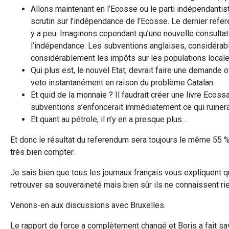
Allons maintenant en l’Ecosse ou le parti indépendantist
scrutin sur l’indépendance de l’Ecosse. Le dernier refer
y a peu. Imaginons cependant qu’une nouvelle consultati
l’indépendance. Les subventions anglaises, considérable
considérablement les impôts sur les populations locales
Qui plus est, le nouvel Etat, devrait faire une demande of
veto instantanément en raison du problème Catalan.
Et quid de la monnaie ? Il faudrait créer une livre Ecos
subventions s’enfoncerait immédiatement ce qui ruinerai
Et quant au pétrole, il n’y en a presque plus…
Et donc le résultat du referendum sera toujours le même 55 % 
très bien compter.
Je sais bien que tous les journaux français vous expliquent q
retrouver sa souveraineté mais bien sûr ils ne connaissent rie
Venons-en aux discussions avec Bruxelles.
Le rapport de force a complètement changé et Boris a fait sa