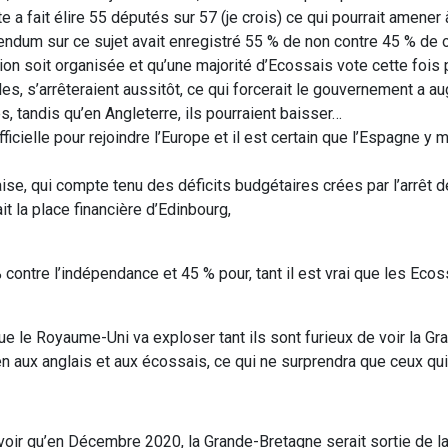
e a fait élire 55 députés sur 57 (je crois) ce qui pourrait amener
endum sur ce sujet avait enregistré 55 % de non contre 45 % de oui
on soit organisée et qu’une majorité d’Ecossais vote cette fois 
s, s’arrêteraient aussitôt, ce qui forcerait le gouvernement a a
, tandis qu’en Angleterre, ils pourraient baisser…
ficielle pour rejoindre l’Europe et il est certain que l’Espagne y m
saise, qui compte tenu des déficits budgétaires crées par l’arrêt 
t la place financière d’Edinbourg,
contre l’indépendance et 45 % pour, tant il est vrai que les Eco
ue le Royaume-Uni va exploser tant ils sont furieux de voir la G
n aux anglais et aux écossais, ce qui ne surprendra que ceux qui 
voir qu’en Décembre 2020, la Grande-Bretagne serait sortie de l