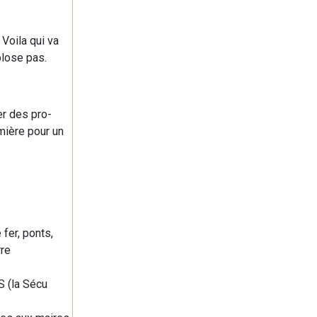
 Voila qui va
plose pas.
er des pro-
emière pour un
fer, ponts,
rre
S (la Sécu