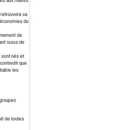
ées aux maires
 retrouvera sa
s économies du
ernement de
ant issus de
s sont nés et
 contredit que
iable les
 groupes
it de toutes