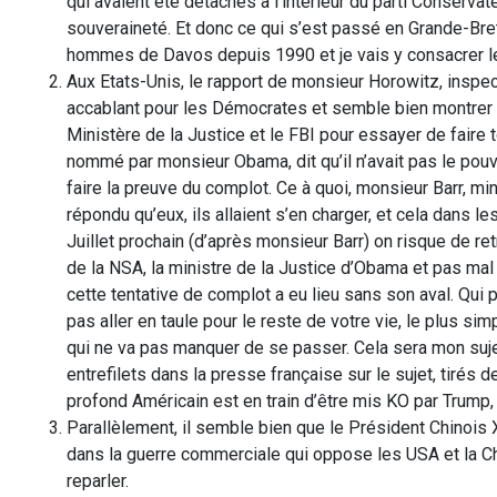
qui avaient été détachés à l’intérieur du parti Conserva
souveraineté. Et donc ce qui s’est passé en Grande-Bre
hommes de Davos depuis 1990 et je vais y consacrer le
Aux Etats-Unis, le rapport de monsieur Horowitz, inspect
accablant pour les Démocrates et semble bien montrer qu
Ministère de la Justice et le FBI pour essayer de fair
nommé par monsieur Obama, dit qu’il n’avait pas le pouvoi
faire la preuve du complot. Ce à quoi, monsieur Barr, mi
répondu qu’eux, ils allaient s’en charger, et cela dans le
Juillet prochain (d’après monsieur Barr) on risque de retr
de la NSA, la ministre de la Justice d’Obama et pas mal 
cette tentative de complot a eu lieu sans son aval. Qui 
pas aller en taule pour le reste de votre vie, le plus s
qui ne va pas manquer de se passer. Cela sera mon sujet 
entrefilets dans la presse française sur le sujet, tirés d
profond Américain est en train d’être mis KO par Trump, 
Parallèlement, il semble bien que le Président Chinois
dans la guerre commerciale qui oppose les USA et la Chin
reparler.