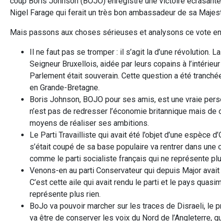
coup Boris Johnson (BOJO) enregistre une victoire écrasante 
Nigel Farage qui ferait un très bon ambassadeur de sa Maje
Mais passons aux choses sérieuses et analysons ce vote en
Il ne faut pas se tromper : il s’agit la d’une révolution.
Seigneur Bruxellois, aidée par leurs copains à l’intéri
Parlement était souverain. Cette question a été tranchée
en Grande-Bretagne.
Boris Johnson, BOJO pour ses amis, est une vraie perso
n’est pas de redresser l’économie britannique mais de cr
moyens de réaliser ses ambitions.
Le Parti Travailliste qui avait été l’objet d’une espèc
s’était coupé de sa base populaire va rentrer dans une 
comme le parti socialiste français qui ne représente p
Venons-en au parti Conservateur qui depuis Major avait é
C’est cette aile qui avait rendu le parti et le pays quasi
représente plus rien.
BoJo va pouvoir marcher sur les traces de Disraeli, le 
va être de conserver les voix du Nord de l’Angleterre, qui