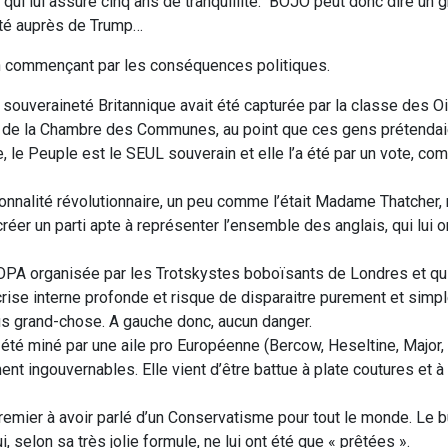
qui lui assure cinq ans de tranquillité. BOJO peut donc dire un 
sté auprès de Trump…
 commençant par les conséquences politiques.
 La souveraineté Britannique avait été capturée par la classe des O
eur de la Chambre des Communes, au point que ces gens prétendai
, le Peuple est le SEUL souverain et elle l’a été par un vote, c
nnalité révolutionnaire, un peu comme l’était Madame Thatcher,
éer un parti apte à représenter l’ensemble des anglais, qui lui 
e d’OPA organisée par les Trotskystes boboïsants de Londres et qu
crise interne profonde et risque de disparaitre purement et simp
lus grand-chose. A gauche donc, aucun danger.
té miné par une aile pro Européenne (Bercow, Heseltine, Major, Cl
ment ingouvernables. Elle vient d’être battue à plate coutures et à
premier à avoir parlé d’un Conservatisme pour tout le monde. Le
, selon sa très jolie formule, ne lui ont été que « prêtées ».