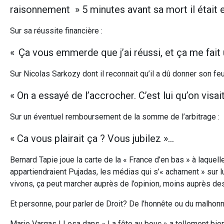
raisonnement » 5 minutes avant sa mort il était 
Sur sa réussite financière :
« Ça vous emmerde que j’ai réussi, et ça me fait u
Sur Nicolas Sarkozy dont il reconnait qu’il a dû donner son feu v
« On a essayé de l’accrocher. C’est lui qu’on visait
Sur un éventuel remboursement de la somme de l’arbitrage :
« Ca vous plairait ça ? Vous jubilez »…
Bernard Tapie joue la carte de la « France d’en bas » à laquelle
appartiendraient Pujadas, les médias qui s’« acharnent » sur
vivons, ça peut marcher auprès de l’opinion, moins auprès de
Et personne, pour parler de Droit? De l’honnête ou du malhon
Mario Vargas LLosa dans « La fête au bouc » a tellement bien d