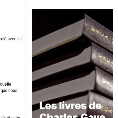
rlé avec lui :
aquelle
e que nous
Les livres de
Charles Gave
e c’est avec