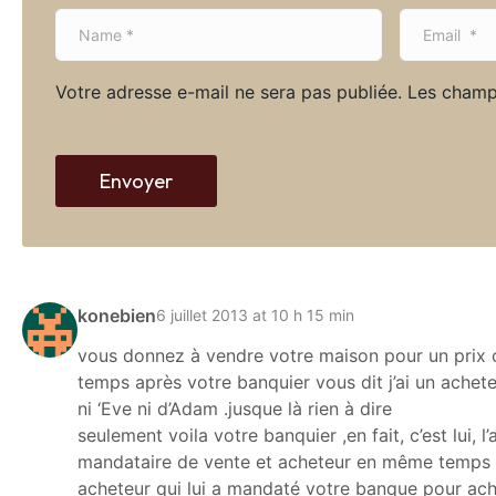
N
E
a
m
m
a
Votre adresse e-mail ne sera pas publiée.
Les champ
e
i
*
l
*
Envoyer
konebien
6 juillet 2013 at 10 h 15 min
vous donnez à vendre votre maison pour un prix co
temps après votre banquier vous dit j’ai un achet
ni ‘Eve ni d’Adam .jusque là rien à dire
seulement voila votre banquier ,en fait, c’est lui, 
mandataire de vente et acheteur en même temps ça 
acheteur qui lui a mandaté votre banque pour ache