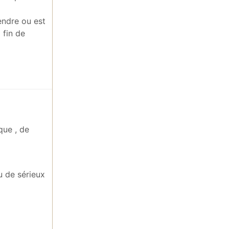
endre ou est
 fin de
que , de
u de sérieux