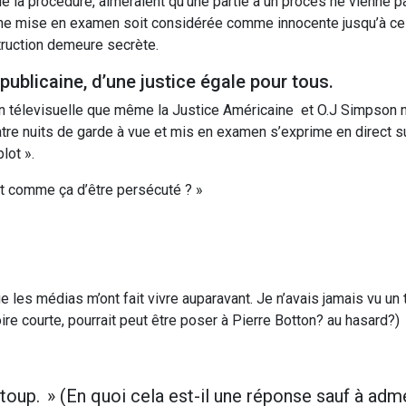
de la procédure, aimeraient qu’une partie à un procès ne vienne p
sonne mise en examen soit considérée comme innocente jusqu’à ce
struction demeure secrète.
publicaine, d’une justice égale pour tous.
on télevisuelle que même la Justice Américaine et O.J Simpson 
atre nuits de garde à vue et mis en examen s’exprime en direct su
lot ».
t comme ça d’être persécuté ? »
e les médias m’ont fait vivre auparavant. Je n’avais jamais vu un 
re courte, pourrait peut être poser à Pierre Botton? au hasard?)
Estoup. » (En quoi cela est-il une réponse sauf à adm