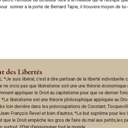
a pour sonner à la porte de Bernard Tapie, il trouvera moyen de lu
ut des Libertés
: *Je suis libéral, c’est à dire partisan de la liberté individuell
e ne crois pas que libéralisme soit une une théorie économique
omment appliquer le Droit au capitalisme pour que ce dernier fon
. *Le libéralisme est une théorie philosophique appliquée au Droi
rès loin derrière dans les préoccupations de Constant, Tocquevill
Jean-François Revel et bien d’autres; *Le but suprême pour les 
t que le Droit empêche les gros de faire du mal aux petits,les p
surtout, l’Etat d’enquiquiner tout le monde.