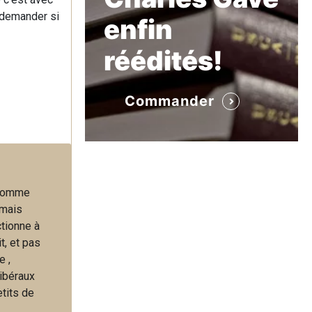
i demander si
enfin
réédités!
Commander
e comme
 mais
ctionne à
t, et pas
e ,
libéraux
etits de