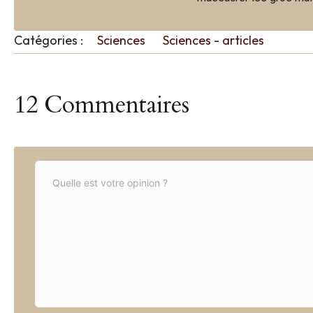
Catégories :
Sciences
Sciences - articles
12 Commentaires
C
o
m
m
e
n
t
*