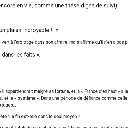
encore en vie, comme une thése digne de suivi)
n plaisir incroyable ! »
ert à l’arbitrage dans son affaire, mais affirme qu’il n’en a pas pa
 dans les faits ».
 il appartiendrait malgré sa fortune, et la « France d’en haut » à l
 lui, et le « système ». Dans une période de défiance comme cell
s juges…
nête?La fin est-elle donc le seul moyen ?
écrit l’attitude du dictateur face à la maladie qui le rattrape qu