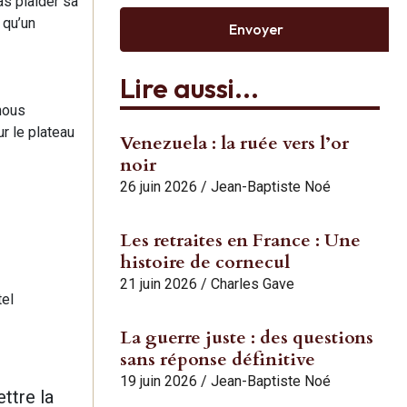
as plaider sa
 qu’un
Envoyer
Lire aussi...
nous
r le plateau
Venezuela : la ruée vers l’or
noir
26 juin 2026
/
Jean-Baptiste Noé
Les retraites en France : Une
histoire de cornecul
21 juin 2026
/
Charles Gave
tel
La guerre juste : des questions
sans réponse définitive
19 juin 2026
/
Jean-Baptiste Noé
ettre la