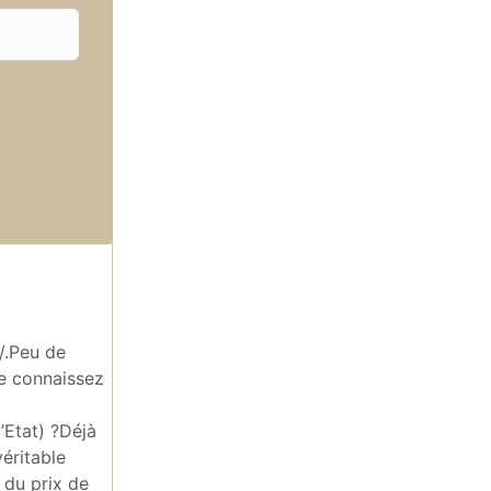
/.Peu de
ne connaissez
l’Etat) ?Déjà
éritable
 du prix de