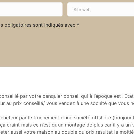
S
i
t
s obligatoires sont indiqués avec
*
e
w
e
b
nseillé par votre banquier conseil qui à l’époque est l’Etat
eur au prix conseillé/ vous vendez à une société que vous 
l’acheteur par le truchement d’une société offshore (bonjour 
craint mais ce n’est qu’un montage de plus car il y a un v
ter aussi votre maison au double du prix,résultat la moitié