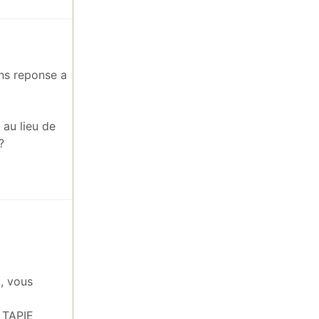
ans reponse a
 au lieu de
?
t, vous
 TAPIE