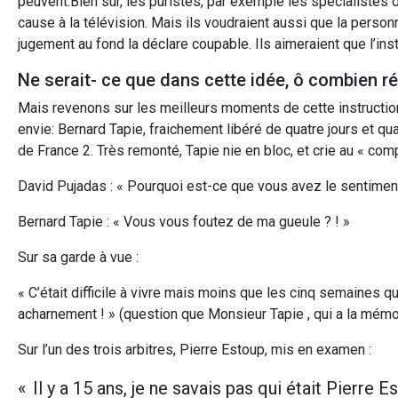
peuvent.Bien sûr, les puristes, par exemple les spécialistes 
cause à la télévision. Mais ils voudraient aussi que la per
jugement au fond la déclare coupable. Ils aimeraient que l’in
Ne serait- ce que dans cette idée, ô combien ré
Mais revenons sur les meilleurs moments de cette instructi
envie: Bernard Tapie, fraichement libéré de quatre jours et qu
de France 2. Très remonté, Tapie nie en bloc, et crie au « comp
David Pujadas : « Pourquoi est-ce que vous avez le sentimen
Bernard Tapie : « Vous vous foutez de ma gueule ? ! »
Sur sa garde à vue :
« C’était difficile à vivre mais moins que les cinq semaines qu
acharnement ! » (question que Monsieur Tapie , qui a la mémoi
Sur l’un des trois arbitres, Pierre Estoup, mis en examen :
« Il y a 15 ans, je ne savais pas qui était Pierre 