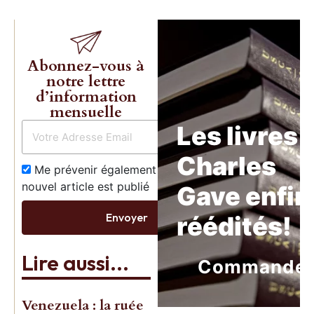
Abonnez-vous à
notre lettre
d’information
mensuelle
Les livres 
Charles
Me prévenir également dès qu’un
nouvel article est publié
Gave enfin
Envoyer
réédités!
Lire aussi...
Commande
Venezuela : la ruée