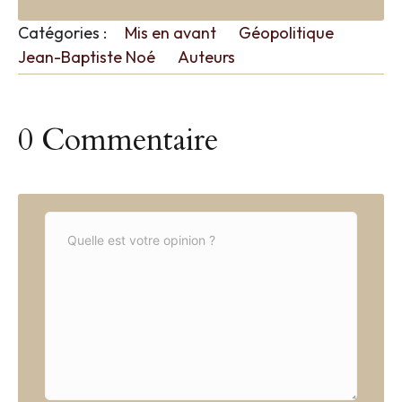
Catégories :
Mis en avant
Géopolitique
Jean-Baptiste Noé
Auteurs
0 Commentaire
C
o
m
m
e
n
t
*