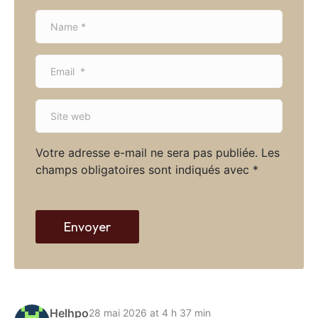
N
a
m
E
e
m
*
a
S
i
i
l
t
*
Votre adresse e-mail ne sera pas publiée.
Les
e
champs obligatoires sont indiqués avec
*
w
e
b
Envoyer
Helhpo
28 mai 2026 at 4 h 37 min