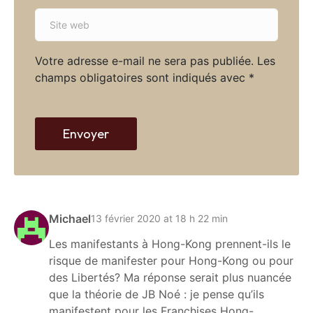
a
S
i
i
l
t
*
Votre adresse e-mail ne sera pas publiée.
Les
e
champs obligatoires sont indiqués avec
*
w
e
b
Envoyer
Michael
13 février 2020 at 18 h 22 min
Les manifestants à Hong-Kong prennent-ils le
risque de manifester pour Hong-Kong ou pour
des Libertés? Ma réponse serait plus nuancée
que la théorie de JB Noé : je pense qu’ils
manifestent pour les Franchises Hong-