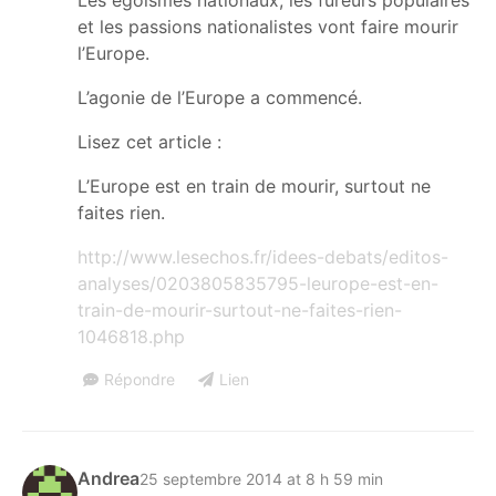
Les égoïsmes nationaux, les fureurs populaires
et les passions nationalistes vont faire mourir
l’Europe.
L’agonie de l’Europe a commencé.
Lisez cet article :
L’Europe est en train de mourir, surtout ne
faites rien.
http://www.lesechos.fr/idees-debats/editos-
analyses/0203805835795-leurope-est-en-
train-de-mourir-surtout-ne-faites-rien-
1046818.php
Répondre
Lien
Andrea
25 septembre 2014 at 8 h 59 min