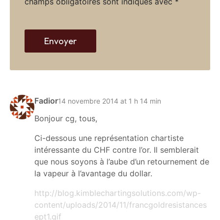
champs obligatoires sont indiqués avec
*
w
e
b
Envoyer
Fadior
14 novembre 2014 at 1 h 14 min
Bonjour cg, tous,
Ci-dessous une représentation chartiste
intéressante du CHF contre l’or. Il semblerait
que nous soyons à l’aube d’un retournement de
la vapeur à l’avantage du dollar.
http://blog.kimblechartingsolutions.com/wp-
content/uploads/2014/11/francgoldresistances
ept1.gif