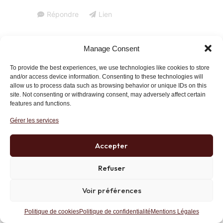
Répondre
Lien
Manage Consent
Solon_101
22 septembre 2014 at 13 h 31 min
To provide the best experiences, we use technologies like cookies to store
J’ai un ami qui disait plutôt: IL VA Y AVOIR DE
and/or access device information. Consenting to these technologies will
allow us to process data such as browsing behavior or unique IDs on this
L’AMBIANCE. Je crois que bientôt, il va y avoir
site. Not consenting or withdrawing consent, may adversely affect certain
beaucoup d’ambiance…
features and functions.
Répondre
Lien
Gérer les services
Accepter
emmanuel
22 septembre 2014 at 13 h 17 min
Refuser
J’ai un peu de mal à suivre la conclusion de ce
Voir préférences
brillant expose historique.
Vous conseillez d’acheter de la dette dollar
Politique de cookies
Politique de confidentialité
Mentions Légales
alors que les principaux créanciers de cette