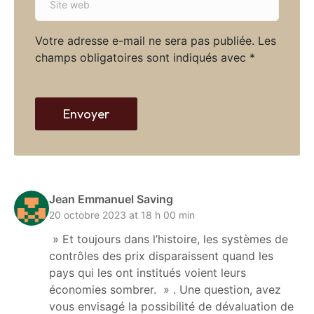
i
i
l
t
*
Votre adresse e-mail ne sera pas publiée.
Les
e
champs obligatoires sont indiqués avec
*
w
e
b
Envoyer
Jean Emmanuel Saving
20 octobre 2023 at 18 h 00 min
» Et toujours dans l’histoire, les systèmes de
contrôles des prix disparaissent quand les
pays qui les ont institués voient leurs
économies sombrer. » . Une question, avez
vous envisagé la possibilité de dévaluation de