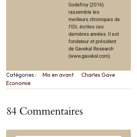
Godefroy (2016)
rassemble les
meilleurs chroniques de
l’IDL écrites ces
dernières années. Il est
fondateur et président
de Gavekal Research
(www.gavekal.com).
Catégories :
Mis en avant
Charles Gave
Economie
84 Commentaires