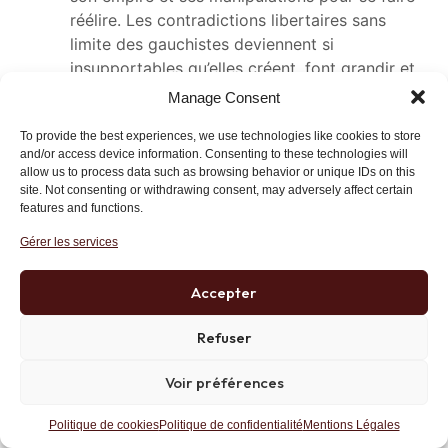
réélire. Les contradictions libertaires sans
limite des gauchistes deviennent si
insupportables qu’elles créent, font grandir et
produisent leur propre objectif : la lutte anti-
Manage Consent
fasciste tout en accueillant l’islamiste et en
To provide the best experiences, we use technologies like cookies to store
dérapant dans l’anti-juif primaire. Le suicide est
and/or access device information. Consenting to these technologies will
si proche et si imminent qu’il pourrait
allow us to process data such as browsing behavior or unique IDs on this
effectivement ressusciter de la « valle de los
site. Not consenting or withdrawing consent, may adversely affect certain
features and functions.
caïdos » son général ! Pour ceux qui ont trente
grammes de culture, , Rosa Luxembourg,
Gérer les services
Lénine puis Staline ont largement précédé
Hitler en idée mais aussi en camps de
Accepter
concentration et holodomor. Alors inévitable ?
C’est comme vous le dites à craindre. Reste la
Refuser
question: quand ?
Voir préférences
Répondre
Lien
Politique de cookies
Politique de confidentialité
Mentions Légales