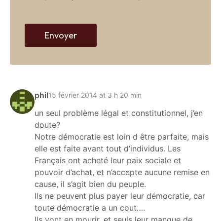
e
b
Envoyer
phil
15 février 2014 at 3 h 20 min
un seul problème légal et constitutionnel, j’en
doute?
Notre démocratie est loin d être parfaite, mais
elle est faite avant tout d’individus. Les
Français ont acheté leur paix sociale et
pouvoir d’achat, et n’accepte aucune remise en
cause, il s’agit bien du peuple.
Ils ne peuvent plus payer leur démocratie, car
toute démocratie a un cout….
Ils vont en mourir, et seuls leur manque de