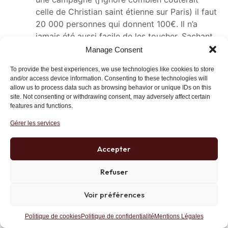
celle de Christian saint étienne sur Paris) il faut
20 000 personnes qui donnent 100€. Il n’a
jamais été aussi facile de les toucher. Sachant
que l’on peut aller jusqu’à 7500€, il faudrait
Manage Consent
alors 270 personnes (sociétés ?)
To provide the best experiences, we use technologies like cookies to store
and/or access device information. Consenting to these technologies will
Pour commencer vos bases de données
allow us to process data such as browsing behavior or unique IDs on this
d’origine.
site. Not consenting or withdrawing consent, may adversely affect certain
features and functions.
– Particuliers : tout le monde bombarde à son
Gérer les services
carnet d’adresse. au moins 20 personnes pour
quelqu’un d’impliqué.sans parler des rebonds.
Accepter
– Société : Dunn & Bradstreet vous vendra
pour pas cher du tout la liste des société qui
Refuser
par exemple ont renseigné un EMail dont le
Voir préférences
siège est dans votre région et qui ont fait un
profit en 2012 de plus de 100 000 euros. J’en
Politique de cookies
Politique de confidentialité
Mentions Légales
ai 7500 dans mon département.