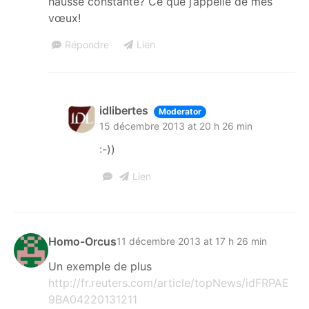
hausse constante? Ce que j’appelle de mes
vœux!
Répondre
Lien
idlibertes
Moderator
15 décembre 2013 at 20 h 26 min
:-))
Lien
Homo-Orcus
11 décembre 2013 at 17 h 26 min
Un exemple de plus
http://fr.reuters.com/article/topNews/idFRPAE
9BA04220131211