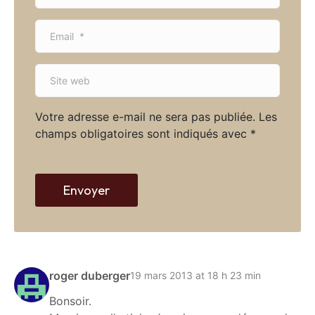
m
E
e
m
*
a
S
i
i
l
t
*
Votre adresse e-mail ne sera pas publiée.
Les
e
champs obligatoires sont indiqués avec
*
w
e
b
Envoyer
roger duberger
19 mars 2013 at 18 h 23 min
Bonsoir.