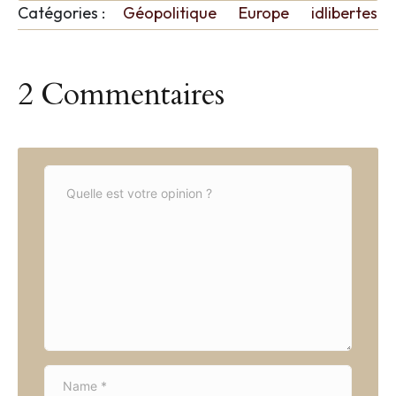
Catégories :
Géopolitique
Europe
idlibertes
2 Commentaires
C
o
m
m
e
n
t
*
N
a