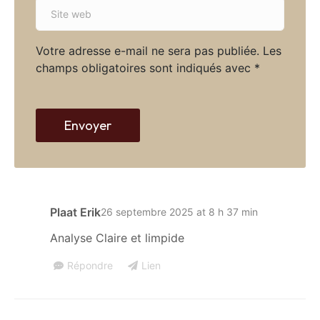
S
i
i
l
t
*
Votre adresse e-mail ne sera pas publiée.
Les
e
champs obligatoires sont indiqués avec
*
w
e
b
Envoyer
Plaat Erik
26 septembre 2025 at 8 h 37 min
Analyse Claire et limpide
Répondre
Lien