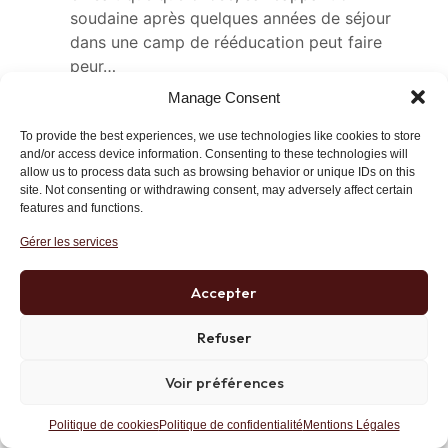
soudaine après quelques années de séjour
dans une camp de rééducation peut faire
peur…
Les gens qui ont cru que la Russie post
Manage Consent
communiste était devenue civilisée s’en
mordent les doigts: même Shell a appris un
To provide the best experiences, we use technologies like cookies to store
and/or access device information. Consenting to these technologies will
jour que ses parts dans une filiale locale
allow us to process data such as browsing behavior or unique IDs on this
avaient disparu du registre de
site. Not consenting or withdrawing consent, may adversely affect certain
actionnaires….Dans ce genre de pays, on ne
features and functions.
travaille que « au cul du camion » .. A cet
Gérer les services
égard, l’Inde semble plus sure.
Accepter
Répondre
Lien
Refuser
Voir préférences
Patrice Pimoulle
17 avril 2025 at 9 h 50 min
Politique de cookies
Politique de confidentialité
Mentions Légales