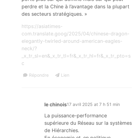
perdre et la Chine à l’avantage dans la plupart
des secteurs stratégiques. »
https://asiatimes-
com.translate.goog/2025/04/chinese-dragon-
elegantly-twirled-around-american-eagles-
neck/?
_x_tr_sl=en&_x_tr_tl=fr&_x_tr_hl=fr&_x_tr_pto=s
c
Répondre
Lien
le chinois
17 avril 2025 at 7 h 51 min
La puissance-performance
supérieure du Réseau sur la systèmes
de Hiérarchies.
En économie et..en politique