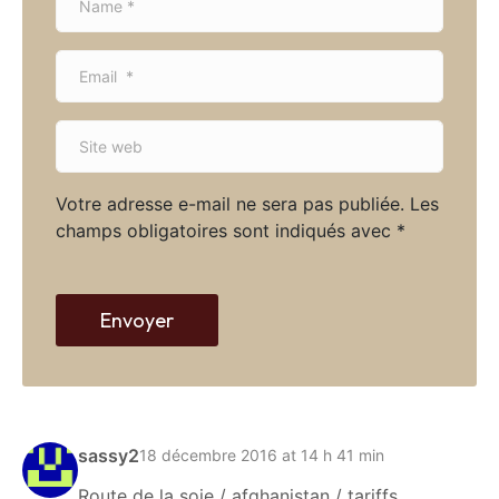
a
m
E
e
m
*
a
S
i
i
l
t
*
Votre adresse e-mail ne sera pas publiée.
Les
e
champs obligatoires sont indiqués avec
*
w
e
b
Envoyer
sassy2
18 décembre 2016 at 14 h 41 min
Route de la soie / afghanistan / tariffs