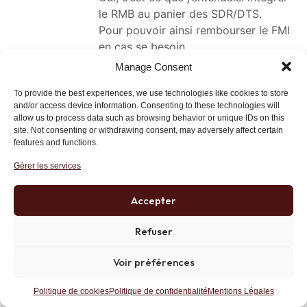
le RMB au panier des SDR/DTS.
Pour pouvoir ainsi rembourser le FMI
en cas se besoin.
Car, sauf erreur de ma part, les États
Manage Consent
ne font pas de réserve en SDR/DTS?
To provide the best experiences, we use technologies like cookies to store
Idem, le commerce international ne
and/or access device information. Consenting to these technologies will
se fait pas en SDR/DTS?
allow us to process data such as browsing behavior or unique IDs on this
site. Not consenting or withdrawing consent, may adversely affect certain
features and functions.
À propos d’avoir un système de
Gérer les services
monnaie indépendant pour un
commerce inter-asiatique (une
Accepter
pénurie, raréfaction, de dollars
Refuser
entraîne ipso facto une diminution
des échanges), il y a cette analyse
Voir préférences
sur ZH dans la droite ligne de celles
de monsieur Gave:
Politique de cookies
Politique de confidentialité
Mentions Légales