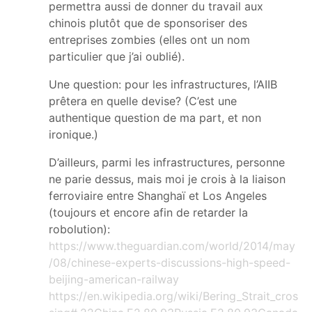
permettra aussi de donner du travail aux
chinois plutôt que de sponsoriser des
entreprises zombies (elles ont un nom
particulier que j’ai oublié).
Une question: pour les infrastructures, l’AIIB
prêtera en quelle devise? (C’est une
authentique question de ma part, et non
ironique.)
D’ailleurs, parmi les infrastructures, personne
ne parie dessus, mais moi je crois à la liaison
ferroviaire entre Shanghaï et Los Angeles
(toujours et encore afin de retarder la
robolution):
https://www.theguardian.com/world/2014/may
/08/chinese-experts-discussions-high-speed-
beijing-american-railway
https://en.wikipedia.org/wiki/Bering_Strait_cros