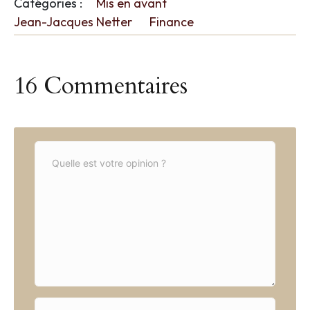
Catégories :
Mis en avant
Jean-Jacques Netter
Finance
16 Commentaires
C
o
m
m
e
n
t
*
N