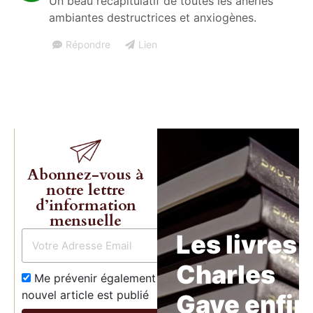
Un beau récapitulatif de toutes les âneries
ambiantes destructrices et anxiogènes.
Répondre
Lien
Abonnez-vous à
notre lettre
d’information
mensuelle
Les livres 
Charles
Me prévenir également dès qu’un
nouvel article est publié
Gave enfin