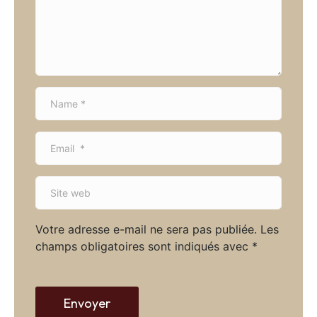
e
n
t
*
N
a
m
E
e
m
*
a
S
i
i
l
t
*
Votre adresse e-mail ne sera pas publiée.
Les
e
champs obligatoires sont indiqués avec
*
w
e
b
Envoyer