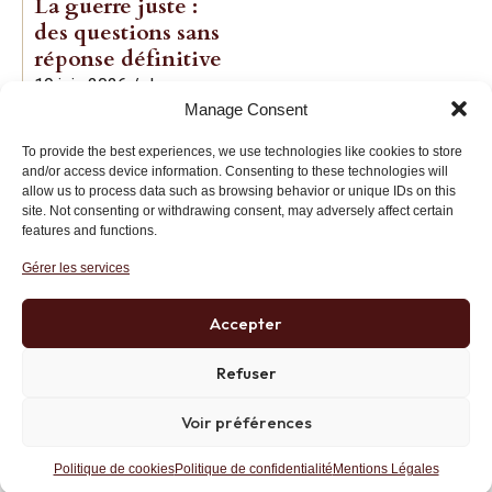
La guerre juste :
des questions sans
réponse définitive
19 juin 2026
/
Jean-
Manage Consent
Baptiste Noé
To provide the best experiences, we use technologies like cookies to store
and/or access device information. Consenting to these technologies will
allow us to process data such as browsing behavior or unique IDs on this
site. Not consenting or withdrawing consent, may adversely affect certain
features and functions.
Gérer les services
Institut des Libertés
27 bis rue Copernic, 75116, Paris
Accepter
+33 (0)1 71 20 45 39
Refuser
Voir préférences
Politique de confidentialité
RGPD
Mentions Légales
Site développé par AK Web Solutions
Politique de cookies
Politique de confidentialité
Mentions Légales