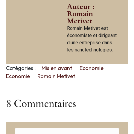
Auteur :
Romain
Metivet
Romain Metivet est
économiste et dirigeant
d’une entreprise dans
les nanotechnologies.
Catégories :
Mis en avant
Economie
Economie
Romain Metivet
8 Commentaires
C