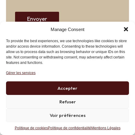
e
b
Envoyer
Manage Consent
To provide the best experiences, we use technologies like cookies to store
and/or access device information. Consenting to these technologies will
allow us to process data such as browsing behavior or unique IDs on this
spartacus
15 juillet 2014 at 20 h 23 min
site. Not consenting or withdrawing consent, may adversely affect certain
features and functions.
Piketty est un fonctionnaire, il préfère parler
d’égalité que d’équité.
Gérer les services
L’inégalité n’a jamais été préjudiciable, c’est la
Accepter
pauvreté qui est préjudiciable.
Refuser
Quand les gens voient un multi-millionnaire
vivant à côté d’un multi-milliardaire,
Voir préférences
habituellement ils ne se sentent pas un
sentiment de dégoût et d’indignation pour les
Politique de cookies
Politique de confidentialité
Mentions Légales
pauvres millionnaires.