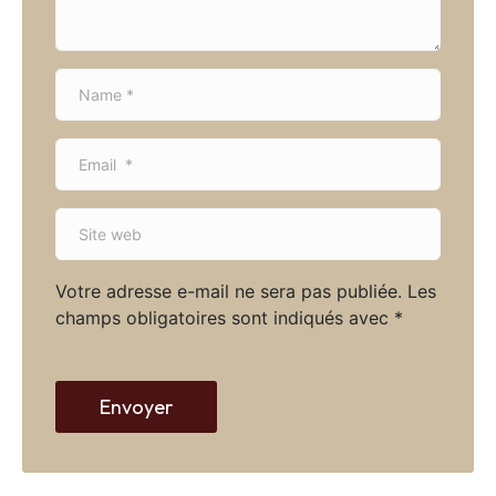
*
N
a
m
E
e
m
*
a
S
i
i
l
t
*
Votre adresse e-mail ne sera pas publiée.
Les
e
champs obligatoires sont indiqués avec
*
w
e
b
Envoyer