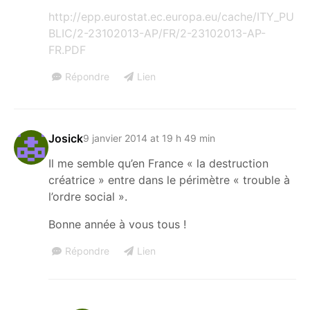
http://epp.eurostat.ec.europa.eu/cache/ITY_PU
BLIC/2-23102013-AP/FR/2-23102013-AP-
FR.PDF
Répondre
Lien
Josick
9 janvier 2014 at 19 h 49 min
Il me semble qu’en France « la destruction
créatrice » entre dans le périmètre « trouble à
l’ordre social ».
Bonne année à vous tous !
Répondre
Lien