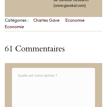
(www.gavekal.com).
Catégories :
Charles Gave
Economie
Economie
61 Commentaires
C
o
m
m
e
n
t