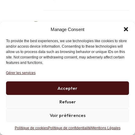
Josick
13 janvier 2014 at 20 h 26 min
Manage Consent
A la réflexion, si l’on prend l’exemple
To provide the best experiences, we use technologies like cookies to store
des taxis et des VTC (voiture de
and/or access device information. Consenting to these technologies will
tourisme avec chauffeur)… Il y a
allow us to process data such as browsing behavior or unique IDs on this
création (VTC) et de là, destruction
site. Not consenting or withdrawing consent, may adversely affect certain
features and functions.
pour les taxis qui alors perdent des
clients… C’est donc ici de la création
Gérer les services
destructrice…
Pour l’instant je ne vois donc que de
Accepter
la destruction-transformatrice et de
la création destructrice…
Refuser
Lien
Voir préférences
Politique de cookies
Politique de confidentialité
Mentions Légales