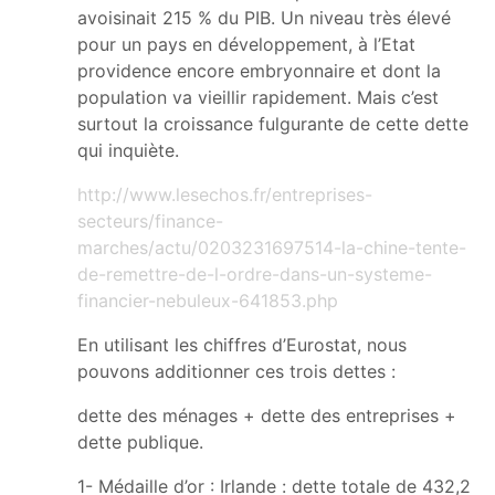
avoisinait 215 % du PIB. Un niveau très élevé
pour un pays en développement, à l’Etat
providence encore embryonnaire et dont la
population va vieillir rapidement. Mais c’est
surtout la croissance fulgurante de cette dette
qui inquiète.
http://www.lesechos.fr/entreprises-
secteurs/finance-
marches/actu/0203231697514-la-chine-tente-
de-remettre-de-l-ordre-dans-un-systeme-
financier-nebuleux-641853.php
En utilisant les chiffres d’Eurostat, nous
pouvons additionner ces trois dettes :
dette des ménages + dette des entreprises +
dette publique.
1- Médaille d’or : Irlande : dette totale de 432,2