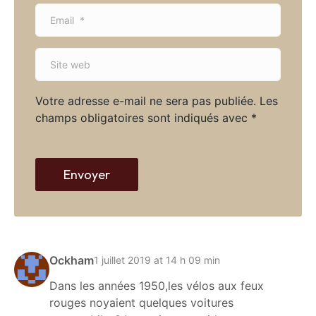
m
E
e
m
*
a
S
i
i
l
t
*
Votre adresse e-mail ne sera pas publiée.
Les
e
champs obligatoires sont indiqués avec
*
w
e
b
Envoyer
Ockham
1 juillet 2019 at 14 h 09 min
Dans les années 1950,les vélos aux feux
rouges noyaient quelques voitures