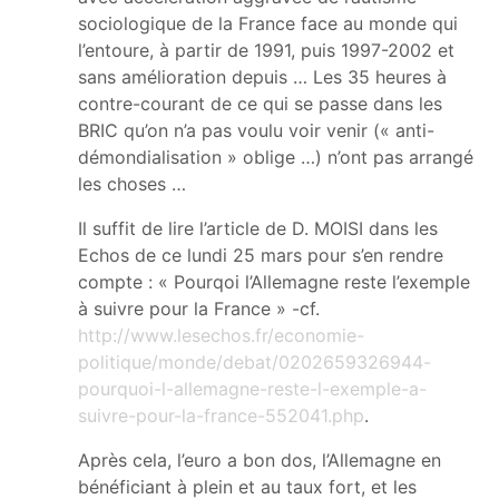
sociologique de la France face au monde qui
l’entoure, à partir de 1991, puis 1997-2002 et
sans amélioration depuis … Les 35 heures à
contre-courant de ce qui se passe dans les
BRIC qu’on n’a pas voulu voir venir (« anti-
démondialisation » oblige …) n’ont pas arrangé
les choses …
Il suffit de lire l’article de D. MOISI dans les
Echos de ce lundi 25 mars pour s’en rendre
compte : « Pourqoi l’Allemagne reste l’exemple
à suivre pour la France » -cf.
http://www.lesechos.fr/economie-
politique/monde/debat/0202659326944-
pourquoi-l-allemagne-reste-l-exemple-a-
suivre-pour-la-france-552041.php
.
Après cela, l’euro a bon dos, l’Allemagne en
bénéficiant à plein et au taux fort, et les