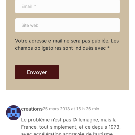
E
e
m
*
a
S
i
i
l
t
*
Votre adresse e-mail ne sera pas publiée.
Les
e
champs obligatoires sont indiqués avec
*
w
e
b
Envoyer
creations
25 mars 2013 at 15 h 26 min
Le problème n’est pas l’Allemagne, mais la
France, tout simplement, et ce depuis 1973,
avec accélération aggravée de l’autisme