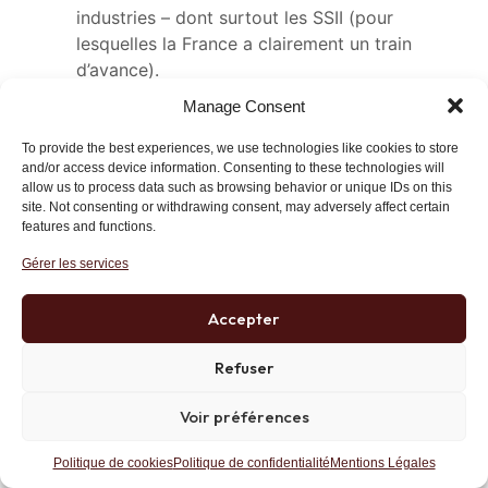
industries – dont surtout les SSII (pour
lesquelles la France a clairement un train
d’avance).
Mais leur retard dans ce domaine est certes
Manage Consent
totalement incomparable à leur avance
industrielle…
To provide the best experiences, we use technologies like cookies to store
and/or access device information. Consenting to these technologies will
allow us to process data such as browsing behavior or unique IDs on this
Répondre
Lien
site. Not consenting or withdrawing consent, may adversely affect certain
features and functions.
Gérer les services
CANDIDE
25 février 2013 at 20 h 01 min
Accepter
Désolé d’apporter un bémol à votre
affirmation.
Refuser
Je viens de visiter, en Allemagne, une
usine fabriquant des machines-outils
Voir préférences
lesquelles sont pilotées par
ordinateur et je peux vous dire que
Politique de cookies
Politique de confidentialité
Mentions Légales