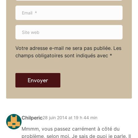
m
E
e
m
*
a
S
i
i
l
t
*
Votre adresse e-mail ne sera pas publiée.
Les
e
champs obligatoires sont indiqués avec
*
w
e
b
Envoyer
Chilperic
28 juin 2014 at 19 h 44 min
Mmmm, vous passez carrément à côté du
problème, selon moi. Je sais de quoi je parle. Il