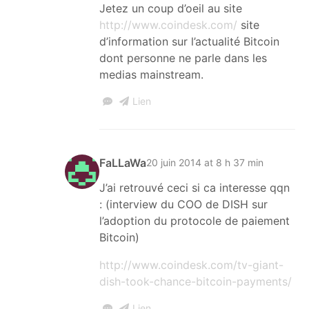
Jetez un coup d’oeil au site
http://www.coindesk.com/
site
d’information sur l’actualité Bitcoin
dont personne ne parle dans les
medias mainstream.
Lien
FaLLaWa
20 juin 2014 at 8 h 37 min
J’ai retrouvé ceci si ca interesse qqn
: (interview du COO de DISH sur
l’adoption du protocole de paiement
Bitcoin)
http://www.coindesk.com/tv-giant-
dish-took-chance-bitcoin-payments/
Lien