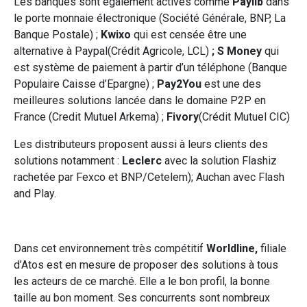
Les banques sont également actives comme
Paylib
dans
le porte monnaie électronique (Société Générale, BNP, La
Banque Postale) ;
Kwixo
qui est censée être une
alternative à Paypal(Crédit Agricole, LCL)
; S Money
qui
est système de paiement à partir d’un téléphone (Banque
Populaire Caisse d’Epargne) ;
Pay2You
est une des
meilleures solutions lancée dans le domaine P2P en
France (Credit Mutuel Arkema) ;
Fivory
(Crédit Mutuel CIC)
Les distributeurs proposent aussi à leurs clients des
solutions notamment :
Leclerc
avec la solution Flashiz
rachetée par Fexco et BNP/Cetelem); Auchan avec Flash
and Play.
Dans cet environnement très compétitif
Worldline,
filiale
d’Atos est en mesure de proposer des solutions à tous
les acteurs de ce marché. Elle a le bon profil, la bonne
taille au bon moment. Ses concurrents sont nombreux