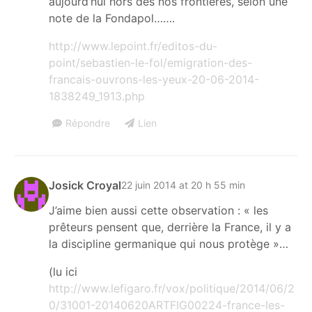
aujourd’hui hors des nos frontières, selon une
note de la Fondapol…….
http://www.lepoint.fr/editos-du-
point/sebastien-le-fol/emigration-des-
francais-ouvrons-les-yeux-20-06-2014-
1838249_1913.php
Répondre
Lien
Josick Croyal
22 juin 2014 at 20 h 55 min
J’aime bien aussi cette observation : « les
prêteurs pensent que, derrière la France, il y a
la discipline germanique qui nous protège »…
(lu ici
http://www.lefigaro.fr/vox/politique/2014/06/2
0/31001-20140620ARTFIG00224-france-les-