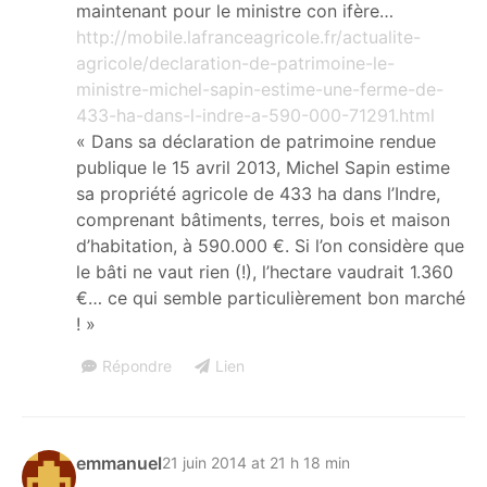
maintenant pour le ministre con ifère…
http://mobile.lafranceagricole.fr/actualite-
agricole/declaration-de-patrimoine-le-
ministre-michel-sapin-estime-une-ferme-de-
433-ha-dans-l-indre-a-590-000-71291.html
« Dans sa déclaration de patrimoine rendue
publique le 15 avril 2013, Michel Sapin estime
sa propriété agricole de 433 ha dans l’Indre,
comprenant bâtiments, terres, bois et maison
d’habitation, à 590.000 €. Si l’on considère que
le bâti ne vaut rien (!), l’hectare vaudrait 1.360
€… ce qui semble particulièrement bon marché
! »
Répondre
Lien
emmanuel
21 juin 2014 at 21 h 18 min