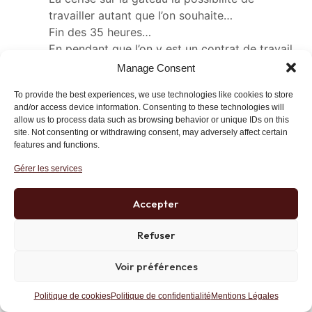
travailler autant que l’on souhaite…
Fin des 35 heures…
En pendant que l’on y est un contrat de travail
unique…
Manage Consent
Un code du travail en 50 pages et un bulletin
To provide the best experiences, we use technologies like cookies to store
de salaire en 3 lignes and so on… »
and/or access device information. Consenting to these technologies will
allow us to process data such as browsing behavior or unique IDs on this
A présent que tout ceci est dit, dans l’absolue
site. Not consenting or withdrawing consent, may adversely affect certain
ne rêvons pas, vous êtes en France…
features and functions.
Gérer les services
Répondre
Lien
Accepter
Refuser
idlibertes
Moderator
18 juin 2014 at 18 h 25 min
Voir préférences
Petites ou grosses
Politique de cookies
Politique de confidentialité
Mentions Légales
who says sizes mattered anyway 🙂