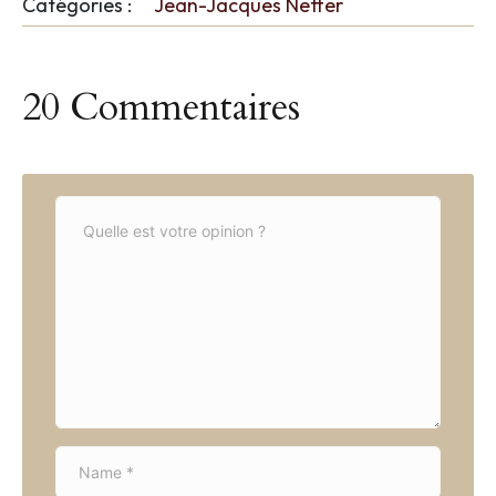
Catégories :
Jean-Jacques Netter
20 Commentaires
C
o
m
m
e
n
t
*
N
a