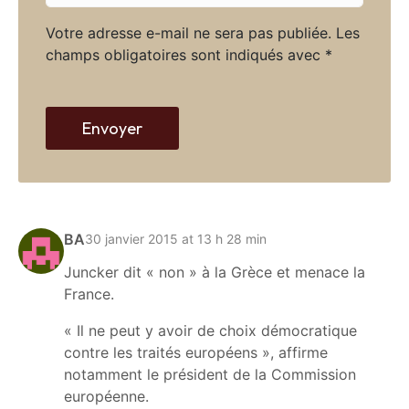
l
t
*
Votre adresse e-mail ne sera pas publiée.
Les
e
champs obligatoires sont indiqués avec
*
w
e
b
Envoyer
BA
30 janvier 2015 at 13 h 28 min
Juncker dit « non » à la Grèce et menace la
France.
« Il ne peut y avoir de choix démocratique
contre les traités européens », affirme
notamment le président de la Commission
européenne.