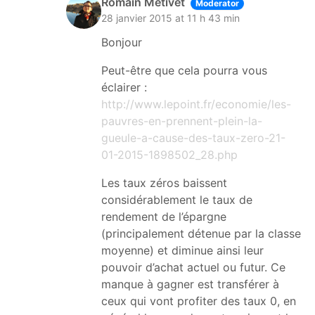
Romain Metivet
Moderator
28 janvier 2015 at 11 h 43 min
Bonjour
Peut-être que cela pourra vous
éclairer :
http://www.lepoint.fr/economie/les-
pauvres-en-prennent-plein-la-
gueule-a-cause-des-taux-zero-21-
01-2015-1898502_28.php
Les taux zéros baissent
considérablement le taux de
rendement de l’épargne
(principalement détenue par la classe
moyenne) et diminue ainsi leur
pouvoir d’achat actuel ou futur. Ce
manque à gagner est transférer à
ceux qui vont profiter des taux 0, en