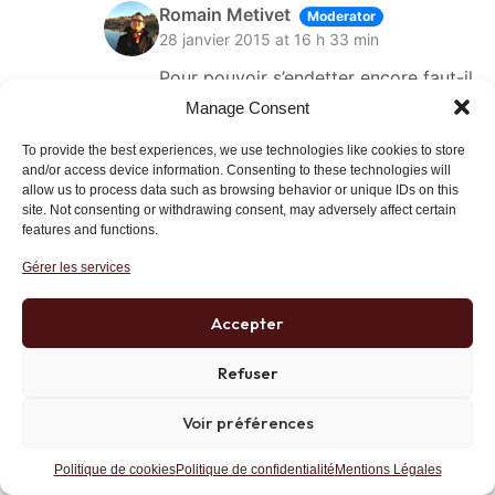
Romain Metivet
Moderator
28 janvier 2015 at 16 h 33 min
Pour pouvoir s’endetter encore faut-il
apporter certaines garanties ! Cela
Manage Consent
exclut de fait les gens qui ont peu de
To provide the best experiences, we use technologies like cookies to store
revenus ou pas d’actifs.
and/or access device information. Consenting to these technologies will
Et en général cela concerne
allow us to process data such as browsing behavior or unique IDs on this
l’immobilier. Les taux zéros peuvent
site. Not consenting or withdrawing consent, may adversely affect certain
features and functions.
être l’occasion d’acheter en effet.
Mais la banque ne vous prêtera pas à
Gérer les services
taux 0 🙂 (et le jour où les taux
remonteront mieux vaut ne pas avoir
Accepter
un taux variable !)
Sans compter le fait que l’immobilier
Refuser
est aujourd’hui selon moi une bulle.
C’est donc très risqué de s’endetter
Voir préférences
pour acheter ce genre d’actif.
Politique de cookies
Politique de confidentialité
Mentions Légales
Lien