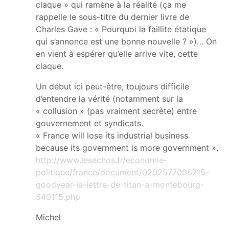
claque » qui ramène à la réalité (ça me
rappelle le sous-titre du dernier livre de
Charles Gave : « Pourquoi la faillite étatique
qui s’annonce est une bonne nouvelle ? »)… On
en vient à espérer qu’elle arrive vite, cette
claque.
Un début ici peut-être, toujours difficile
d’entendre la vérité (notamment sur la
« collusion » (pas vraiment secrète) entre
gouvernement et syndicats.
« France will lose its industrial business
because its government is more government ».
http://www.lesechos.fr/economie-
politique/france/document/0202577006715-
goodyear-la-lettre-de-titan-a-montebourg-
540115.php
Michel