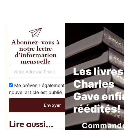
Abonnez-vous à
notre lettre
d’information
mensuelle
Les livres 
Charles
Me prévenir également dès qu’un
nouvel article est publié
Gave enfin
Envoyer
réédités!
Lire aussi...
Commande