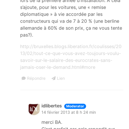
lors de la première année d’installation. A cela
s’ajoute, pour les voitures, une « remise
diplomatique » à vie accordée par les
constructeurs qui va de 7 à 20 % (une berline
allemande à 60% de son prix, ça ne vous tente
pas?).
http://bruxelles.blogs.liberation.fr/coulisses/20
13/02/tout-ce-que-vous-avez-toujours-voulu-
savoir-sur-le-salaire-des-eurocrates-sans-
jamais-oser-le-demand.html#more
Répondre
Lien
idlibertes
Moderator
14 février 2013 at 8 h 24 min
merci BA.
C’est parfait car cela repondit sur