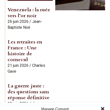
Venezuela : la ruée
vers l’or noir
26 juin 2026
/
Jean-
Baptiste Noé
Les retraites en
France : Une
histoire de
cornecul
21 juin 2026
/
Charles
Gave
La guerre juste :
des questions sans
réponse définitive
19 juin 2026
/
Jean-
Manage Consent
Baptiste Noé