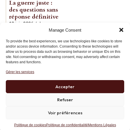
La guerre juste :
des questions sans
réponse définitive
19 juin 2026
/
Jean-
Manage Consent
Baptiste Noé
To provide the best experiences, we use technologies like cookies to store
and/or access device information. Consenting to these technologies will
allow us to process data such as browsing behavior or unique IDs on this
site. Not consenting or withdrawing consent, may adversely affect certain
features and functions.
Gérer les services
Institut des Libertés
27 bis rue Copernic, 75116, Paris
Accepter
+33 (0)1 71 20 45 39
Refuser
Voir préférences
Politique de confidentialité
RGPD
Mentions Légales
Site développé par AK Web Solutions
Politique de cookies
Politique de confidentialité
Mentions Légales