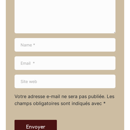
e
n
t
*
N
a
m
E
e
m
*
a
S
i
i
l
t
*
Votre adresse e-mail ne sera pas publiée.
Les
e
champs obligatoires sont indiqués avec
*
w
e
b
Envoyer