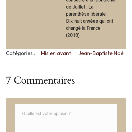
de Juillet : La
parenthèse libérale.
Dix-huit années qui ont
changé la France
(2018).
Catégories :
Mis en avant
Jean-Baptiste Noé
7 Commentaires
C
o
m
m