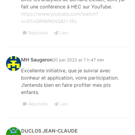
fait une conférence à HEC sur YouTube.
https://www.youtube.com/watch?
v=DtvQRNbN0sQ&t=18s
Répondre
Lien
MH Saugeron
20 juin 2023 at 7 h 47 min
Excellente initiative, que je suivrai avec
bonheur et application, voire participation.
J’entends bien en faire profiter mes pts
enfants.
Répondre
Lien
DUCLOS JEAN-CLAUDE