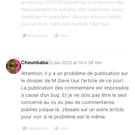
israel.org/2023/06/breaking-la-chambre-des-
representants-a-adopte-une-resolution-pour-
destituer-le-president-democrate-joe-biden-
pas-un-mot-dans-les-medias-francais/
Répondre
Lien
Cheunbaba
22 juin 2023 at 16 h 36 min
Attention, il y a un problème de publication sur
le dossier de M Gave (sur l’article de ce jour).
La publication des commentaire est impossible
à cause d’un bug. Et je ne dois pas être le seul
concerné au vu du peu de commentaires
publiés jusque là. J’essaie sur un autre article
pour voir si le problème est le même.
Répondre
Lien