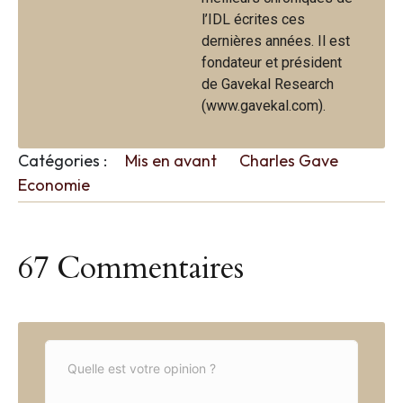
l’IDL écrites ces
dernières années. Il est
fondateur et président
de Gavekal Research
(www.gavekal.com).
Catégories :
Mis en avant
Charles Gave
Economie
67 Commentaires
C
o
m