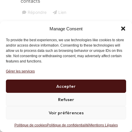
contacts
Répondre
Lien
Manage Consent
Philippe
19 juin 2023 at 14 h 32 min
To provide the best experiences, we use technologies like cookies to store
and/or access device information. Consenting to these technologies will
Question technique: dans le PIB on range aussi
allow us to process data such as browsing behavior or unique IDs on this
l’emprunt ( endettement ) ? Donc le PIB
site. Not consenting or withdrawing consent, may adversely affect certain
features and functions.
augmente alors que la production baisse : Ce
PIB est donc une tromperie .
Gérer les services
Répondre
Lien
Accepter
Refuser
Philippe
19 juin 2023 at 14 h 29 min
Voir préférences
Il manque a votre graphique le père de tous les
désastres ; Giscard et son emprunt indéxé sur
Politique de cookies
Politique de confidentialité
Mentions Légales