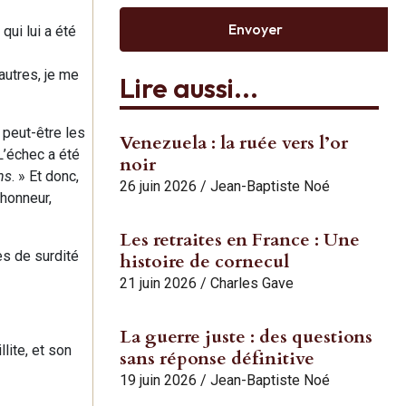
Envoyer
qui lui a été
autres, je me
Lire aussi...
 peut-être les
Venezuela : la ruée vers l’or
L’échec a été
noir
ns
. » Et donc,
26 juin 2026
/
Jean-Baptiste Noé
 honneur,
Les retraites en France : Une
tes de surdité
histoire de cornecul
21 juin 2026
/
Charles Gave
La guerre juste : des questions
lite, et son
sans réponse définitive
19 juin 2026
/
Jean-Baptiste Noé