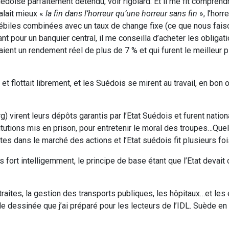
uédoise parfaitement détendu, voir rigolard. Et il me fit comprend
alait mieux «
la fin dans l’horreur qu’une horreur sans fin
», l’horr
débiles combinées avec un taux de change fixe (ce que nous fai
t pour un banquier central, il me conseilla d’acheter les obligat
aient un rendement réel de plus de 7 % et qui furent le meilleur
et flottait librement, et les Suédois se mirent au travail, en bo
) virent leurs dépôts garantis par l’Etat Suédois et furent nation
itutions mis en prison, pour entretenir le moral des troupes…Qu
es dans le marché des actions et l’Etat suédois fit plusieurs fois
 fort intelligemment, le principe de base étant que l’Etat devait 
traites, la gestion des transports publiques, les hôpitaux…et les
 dessinée que j’ai préparé pour les lecteurs de l’IDL. Suède en 