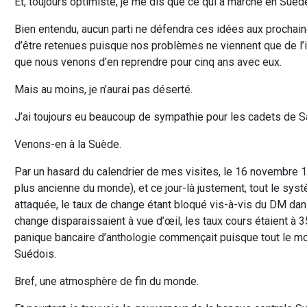
Et, toujours optimiste, je me dis que ce qui a marché en Suèd
Bien entendu, aucun parti ne défendra ces idées aux prochaine
d’être retenues puisque nos problèmes ne viennent que de l
que nous venons d’en reprendre pour cinq ans avec eux.
Mais au moins, je n’aurai pas déserté.
J’ai toujours eu beaucoup de sympathie pour les cadets de S
Venons-en à la Suède.
Par un hasard du calendrier de mes visites, le 16 novembre 1
plus ancienne du monde), et ce jour-là justement, tout le syst
attaquée, le taux de change étant bloqué vis-à-vis du DM dans 
change disparaissaient à vue d’œil, les taux cours étaient à 3
panique bancaire d’anthologie commençait puisque tout le m
Suédois.
Bref, une atmosphère de fin du monde.