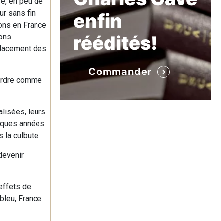
re, en peu de
eur sans fin
enfin
sons en France
réédités!
ions
 placement des
Commander
n ordre comme
alisées, leurs
elques années
 la culbute.
devenir
 effets de
bleu, France