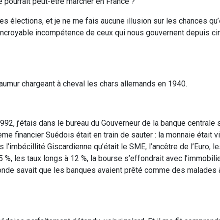
e pourrait peut-être marcher en France ?
s élections, et je ne me fais aucune illusion sur les chances qu’
’incroyable incompétence de ceux qui nous gouvernent depuis ci
aumur chargeant à cheval les chars allemands en 1940.
992, j’étais dans le bureau du Gouverneur de la banque centrale 
ème financier Suédois était en train de sauter : la monnaie était
l’imbécillité Giscardienne qu’était le SME, l’ancêtre de l’Euro, 
5 %, les taux longs à 12 %, la bourse s’effondrait avec l’immobili
onde savait que les banques avaient prêté comme des malades à