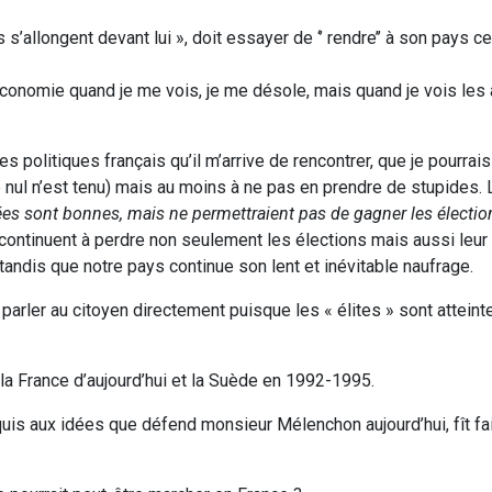
’allongent devant lui », doit essayer de ‘’ rendre’’ à son pays ce 
onomie quand je me vois, je me désole, mais quand je vois les 
 politiques français qu’il m’arrive de rencontrer, que je pourrais
 nul n’est tenu) mais au moins à ne pas en prendre de stupides. 
es sont bonnes, mais ne permettraient pas de gagner les électio
 continuent à perdre non seulement les élections mais aussi leur
tandis que notre pays continue son lent et inévitable naufrage.
ur parler au citoyen directement puisque les « élites » sont attein
 la France d’aujourd’hui et la Suède en 1992-1995.
quis aux idées que défend monsieur Mélenchon aujourd’hui, fît fail