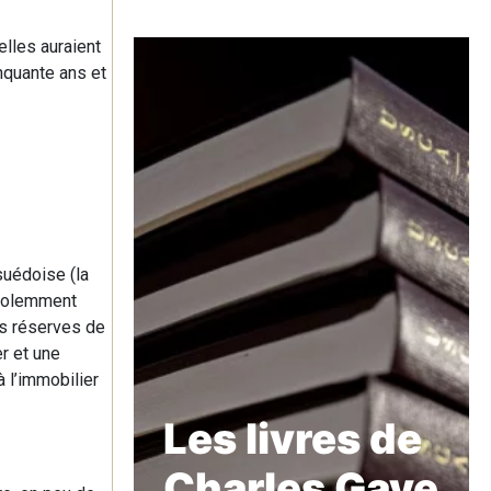
elles auraient
nquante ans et
suédoise (la
 violemment
les réserves de
er et une
 l’immobilier
Les livres de
Charles Gave