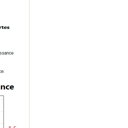
oissance
ce.