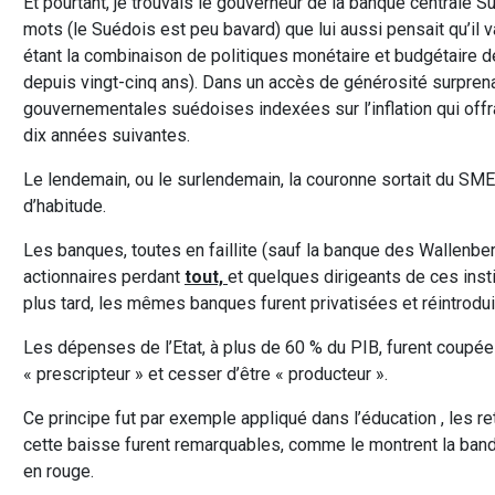
Et pourtant, je trouvais le gouverneur de la banque centrale S
mots (le Suédois est peu bavard) que lui aussi pensait qu’il v
étant la combinaison de politiques monétaire et budgétaire 
depuis vingt-cinq ans). Dans un accès de générosité surprenan
gouvernementales suédoises indexées sur l’inflation qui offr
dix années suivantes.
Le lendemain, ou le surlendemain, la couronne sortait du SME 
d’habitude.
Les banques, toutes en faillite (sauf la banque des Wallenberg
actionnaires perdant
tout,
et quelques dirigeants de ces inst
plus tard, les mêmes banques furent privatisées et réintroduit
Les dépenses de l’Etat, à plus de 60 % du PIB, furent coupées
« prescripteur » et cesser d’être « producteur ».
Ce principe fut par exemple appliqué dans l’éducation , les re
cette baisse furent remarquables, comme le montrent la bande
en rouge.