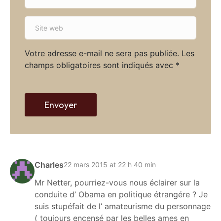
m
*
a
S
i
i
l
t
*
Votre adresse e-mail ne sera pas publiée.
Les
e
champs obligatoires sont indiqués avec
*
w
e
b
Envoyer
Charles
22 mars 2015 at 22 h 40 min
Mr Netter, pourriez-vous nous éclairer sur la
conduite d’ Obama en politique étrangére ? Je
suis stupéfait de l’ amateurisme du personnage
( toujours encensé par les belles ames en