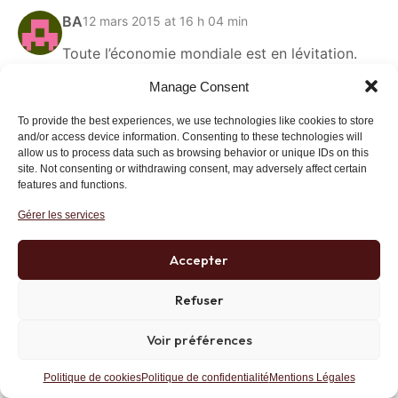
BA
12 mars 2015 at 16 h 04 min
Toute l’économie mondiale est en lévitation.
Manage Consent
Toute l’économie mondiale repose sur des
bulles :
To provide the best experiences, we use technologies like cookies to store
des bulles de dette publique
and/or access device information. Consenting to these technologies will
des bulles de dette privée
allow us to process data such as browsing behavior or unique IDs on this
site. Not consenting or withdrawing consent, may adversely affect certain
des bulles boursières
features and functions.
des bulles immobilières
des bulles d’extraction pétrolière
Gérer les services
etc.
Accepter
Mais tout ça, ce n’est pas solide.
Tout ça, ce n’est que de l’illusion.
Refuser
Bientôt, les bulles éclateront.
Bientôt, l’économie mondiale retombera dans
Voir préférences
le monde réel.
Préparez-vous à subir l’éclatement des bulles.
Politique de cookies
Politique de confidentialité
Mentions Légales