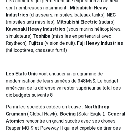
Les sociétés qui permettent une exposition au secteur
sont nombreuses notamment
: Mitsubishi Heavy
Industries
(chasseurs, missiles, bateaux tanks),
NEC
(missiles anti missiles),
Mitsubishi Electric
(radars),
Kawasaki Heavy Industries
(sous marins hélicoptères,
simulateurs)
Toshiba
(missiles en partenariat avec
Raytheon),
Fujitsu
(vision de nuit),
Fuji Heavy Industries
(hélicoptères, chasseur furtif)
Les Etats Unis
vont engager un programme de
modernisation de leurs armées de 348Ms$. Le budget
américain de la défense va rester supérieur au total des
dix budgets suivants 8
Parmi les sociétés cotées on trouve
: Norththrop
Grumann
( Global Hawk),
Boeing
(Solar Eagle ),
General
Atomics
rencontre un grand succès avec ses drones
Reaper MQ-9 et Paveway II qui est capable de tirer des