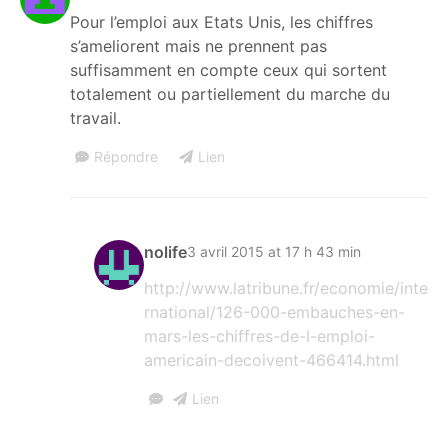
Pour l’emploi aux Etats Unis, les chiffres
s’ameliorent mais ne prennent pas
suffisamment en compte ceux qui sortent
totalement ou partiellement du marche du
travail.
Répondre
Lien
nolife
3 avril 2015 at 17 h 43 min
http://www.latribune.fr/economie/inte
rnational/126-000-embauches-en-
mars-les-chiffres-de-l-emploi-
americain-decoivent-466414.html
Lien