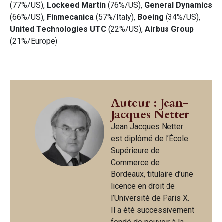
(77%/US),
Lockeed Martin
(76%/US),
General Dynamics
(66%/US),
Finmecanica
(57%/Italy),
Boeing
(34%/US),
United Technologies
UTC
(22%/US),
Airbus
Group
(21%/Europe)
Auteur : Jean-
Jacques Netter
Jean Jacques Netter
est diplômé de l’École
Supérieure de
Commerce de
Bordeaux, titulaire d’une
licence en droit de
l’Université de Paris X.
Il a été successivement
fondé de pouvoir à la