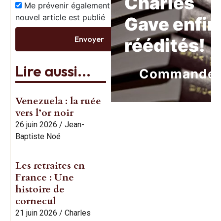
Charles
Me prévenir également dès qu’un
nouvel article est publié
Gave enfin
Envoyer
réédités!
Lire aussi...
Commande
Venezuela : la ruée
vers l’or noir
26 juin 2026
/
Jean-
Baptiste Noé
Les retraites en
France : Une
histoire de
cornecul
21 juin 2026
/
Charles