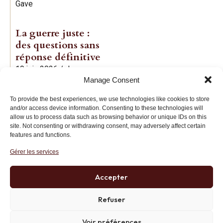
Gave
La guerre juste :
des questions sans
réponse définitive
19 juin 2026
/
Jean-
Manage Consent
Baptiste Noé
To provide the best experiences, we use technologies like cookies to store
and/or access device information. Consenting to these technologies will
allow us to process data such as browsing behavior or unique IDs on this
site. Not consenting or withdrawing consent, may adversely affect certain
features and functions.
Gérer les services
Institut des Libertés
27 bis rue Copernic, 75116, Paris
Accepter
+33 (0)1 71 20 45 39
Refuser
Voir préférences