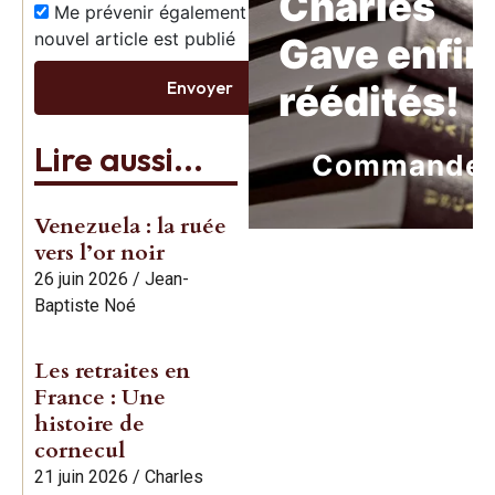
Charles
Me prévenir également dès qu’un
nouvel article est publié
Gave enfin
Envoyer
réédités!
Lire aussi...
Commande
Venezuela : la ruée
vers l’or noir
26 juin 2026
/
Jean-
Baptiste Noé
Les retraites en
France : Une
histoire de
cornecul
21 juin 2026
/
Charles