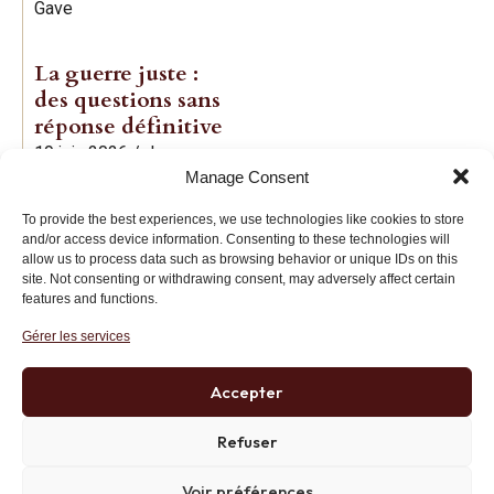
Gave
La guerre juste :
des questions sans
réponse définitive
19 juin 2026
/
Jean-
Manage Consent
Baptiste Noé
To provide the best experiences, we use technologies like cookies to store
and/or access device information. Consenting to these technologies will
allow us to process data such as browsing behavior or unique IDs on this
site. Not consenting or withdrawing consent, may adversely affect certain
features and functions.
Gérer les services
Institut des Libertés
27 bis rue Copernic, 75116, Paris
Accepter
+33 (0)1 71 20 45 39
Refuser
Voir préférences