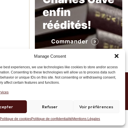
enfin
réédités!
Commander
Manage Consent
he best experiences, we use technologies like cookies to store and/or access
mation. Consenting to these technologies will allow us to process data such
behavior or unique IDs on this site. Not consenting or withdrawing consent,
y affect certain features and functions.
1 20 45 39
rvices
cepter
Refuser
Voir préférences
Site développé par AK Web Solutions
Politique de cookies
Politique de confidentialité
Mentions Légales