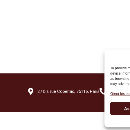
To provide t
device infor
as browsing 
may adversel
27 bis rue Copernic, 75116, Paris
+33 (0)1 7
Gérer les se
Ac