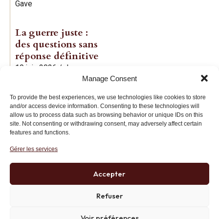
Gave
La guerre juste :
des questions sans
réponse définitive
19 juin 2026
/
Jean-
Manage Consent
Baptiste Noé
To provide the best experiences, we use technologies like cookies to store
and/or access device information. Consenting to these technologies will
allow us to process data such as browsing behavior or unique IDs on this
site. Not consenting or withdrawing consent, may adversely affect certain
features and functions.
Gérer les services
Institut des Libertés
27 bis rue Copernic, 75116, Paris
Accepter
+33 (0)1 71 20 45 39
Refuser
Voir préférences