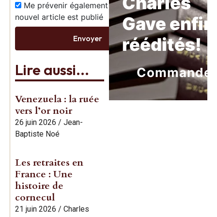
Charles
Me prévenir également dès qu’un
nouvel article est publié
Gave enfin
Envoyer
réédités!
Lire aussi...
Commande
Venezuela : la ruée
vers l’or noir
26 juin 2026
/
Jean-
Baptiste Noé
Les retraites en
France : Une
histoire de
cornecul
21 juin 2026
/
Charles