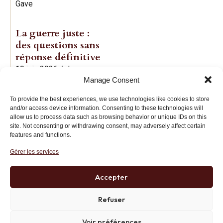
Gave
La guerre juste :
des questions sans
réponse définitive
19 juin 2026
/
Jean-
Manage Consent
Baptiste Noé
To provide the best experiences, we use technologies like cookies to store
and/or access device information. Consenting to these technologies will
allow us to process data such as browsing behavior or unique IDs on this
site. Not consenting or withdrawing consent, may adversely affect certain
features and functions.
Gérer les services
Institut des Libertés
27 bis rue Copernic, 75116, Paris
Accepter
+33 (0)1 71 20 45 39
Refuser
Voir préférences