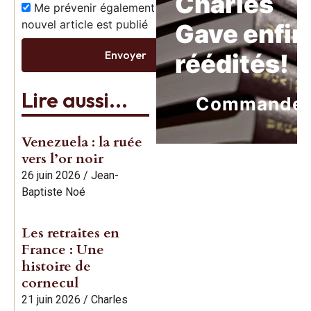
Charles
Me prévenir également dès qu’un
nouvel article est publié
Gave enfin
Envoyer
réédités!
Lire aussi...
Commande
Venezuela : la ruée
vers l’or noir
26 juin 2026
/
Jean-
Baptiste Noé
Les retraites en
France : Une
histoire de
cornecul
21 juin 2026
/
Charles