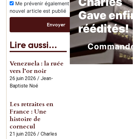
Charles
Me prévenir également dès qu’un
nouvel article est publié
Gave enfin
Envoyer
réédités!
Lire aussi...
Commande
Venezuela : la ruée
vers l’or noir
26 juin 2026
/
Jean-
Baptiste Noé
Les retraites en
France : Une
histoire de
cornecul
21 juin 2026
/
Charles