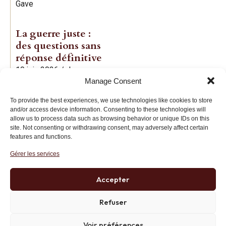
Gave
La guerre juste :
des questions sans
réponse définitive
19 juin 2026
/
Jean-
Manage Consent
Baptiste Noé
To provide the best experiences, we use technologies like cookies to store
and/or access device information. Consenting to these technologies will
allow us to process data such as browsing behavior or unique IDs on this
site. Not consenting or withdrawing consent, may adversely affect certain
features and functions.
Gérer les services
Institut des Libertés
27 bis rue Copernic, 75116, Paris
Accepter
+33 (0)1 71 20 45 39
Refuser
Voir préférences