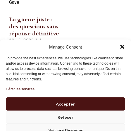
Gave
La guerre juste :
des questions sans
réponse définitive
19 juin 2026
/
Jean-
Manage Consent
Baptiste Noé
To provide the best experiences, we use technologies like cookies to store
and/or access device information. Consenting to these technologies will
allow us to process data such as browsing behavior or unique IDs on this
site. Not consenting or withdrawing consent, may adversely affect certain
features and functions.
Gérer les services
Institut des Libertés
27 bis rue Copernic, 75116, Paris
Accepter
+33 (0)1 71 20 45 39
Refuser
Voir préférences