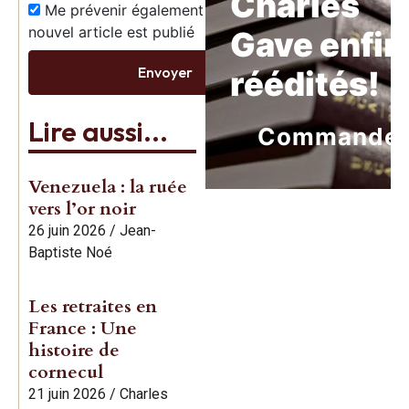
Charles
Me prévenir également dès qu’un
nouvel article est publié
Gave enfin
Envoyer
réédités!
Lire aussi...
Commande
Venezuela : la ruée
vers l’or noir
26 juin 2026
/
Jean-
Baptiste Noé
Les retraites en
France : Une
histoire de
cornecul
21 juin 2026
/
Charles