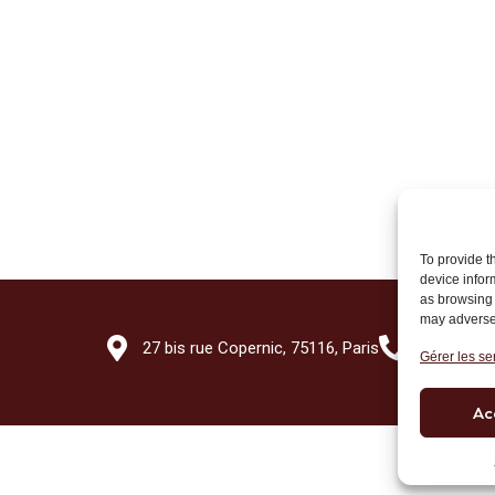
To provide t
device infor
as browsing 
may adversel
27 bis rue Copernic, 75116, Paris
+33 (0)1 7
Gérer les se
Ac