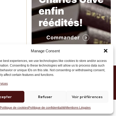
enfin
réédités!
Commander
Manage Consent
he best experiences, we use technologies like cookies to store and/or access
mation. Consenting to these technologies will allow us to process data such
behavior or unique IDs on this site. Not consenting or withdrawing consent,
y affect certain features and functions.
1 20 45 39
rvices
cepter
Refuser
Voir préférences
Site développé par AK Web Solutions
Politique de cookies
Politique de confidentialité
Mentions Légales