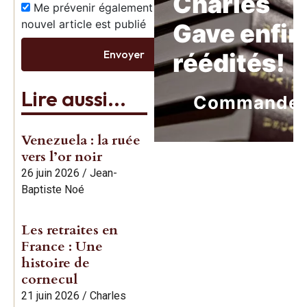
Charles
Me prévenir également dès qu’un
nouvel article est publié
Gave enfin
Envoyer
réédités!
Lire aussi...
Commande
Venezuela : la ruée
vers l’or noir
26 juin 2026
/
Jean-
Baptiste Noé
Les retraites en
France : Une
histoire de
cornecul
21 juin 2026
/
Charles