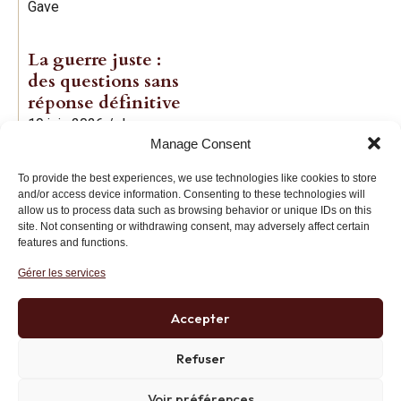
Gave
La guerre juste :
des questions sans
réponse définitive
19 juin 2026
/
Jean-
Manage Consent
Baptiste Noé
To provide the best experiences, we use technologies like cookies to store
and/or access device information. Consenting to these technologies will
allow us to process data such as browsing behavior or unique IDs on this
site. Not consenting or withdrawing consent, may adversely affect certain
features and functions.
Gérer les services
Institut des Libertés
27 bis rue Copernic, 75116, Paris
Accepter
+33 (0)1 71 20 45 39
Refuser
Voir préférences