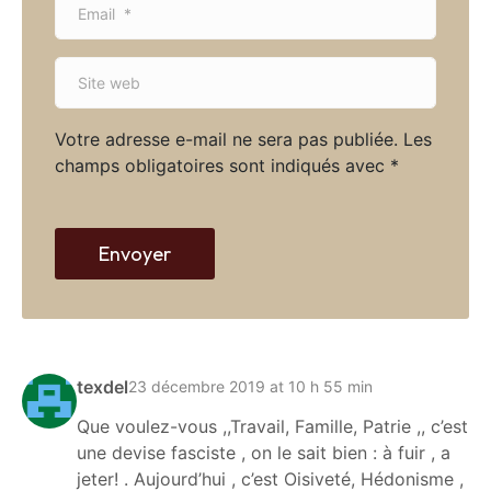
e
m
*
a
S
i
i
l
t
*
Votre adresse e-mail ne sera pas publiée.
Les
e
champs obligatoires sont indiqués avec
*
w
e
b
Envoyer
texdel
23 décembre 2019 at 10 h 55 min
Que voulez-vous ,,Travail, Famille, Patrie ,, c’est
une devise fasciste , on le sait bien : à fuir , a
jeter! . Aujourd’hui , c’est Oisiveté, Hédonisme ,