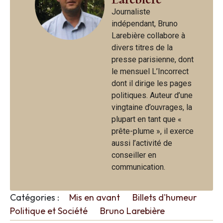
Journaliste
indépendant, Bruno
Larebière collabore à
divers titres de la
presse parisienne, dont
le mensuel L’Incorrect
dont il dirige les pages
politiques. Auteur d’une
vingtaine d’ouvrages, la
plupart en tant que «
prête-plume », il exerce
aussi l’activité de
conseiller en
communication.
Catégories :
Mis en avant
Billets d'humeur
Politique et Société
Bruno Larebière