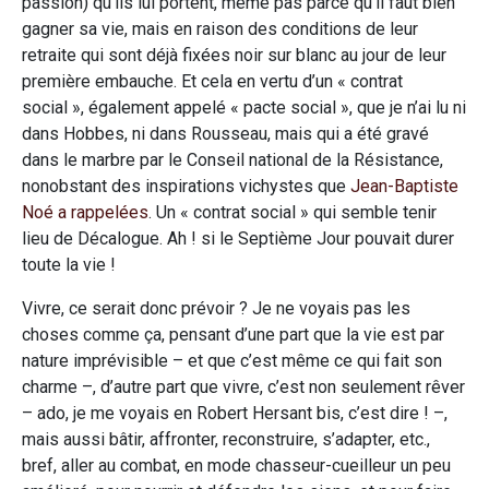
passion) qu’ils lui portent, même pas parce qu’il faut bien
gagner sa vie, mais en raison des conditions de leur
retraite qui sont déjà fixées noir sur blanc au jour de leur
première embauche. Et cela en vertu d’un « contrat
social », également appelé « pacte social », que je n’ai lu ni
dans Hobbes, ni dans Rousseau, mais qui a été gravé
dans le marbre par le Conseil national de la Résistance,
nonobstant des inspirations vichystes que
Jean-Baptiste
Noé a rappelées
. Un « contrat social » qui semble tenir
lieu de Décalogue. Ah ! si le Septième Jour pouvait durer
toute la vie !
Vivre, ce serait donc prévoir ? Je ne voyais pas les
choses comme ça, pensant d’une part que la vie est par
nature imprévisible – et que c’est même ce qui fait son
charme –, d’autre part que vivre, c’est non seulement rêver
– ado, je me voyais en Robert Hersant bis, c’est dire ! –,
mais aussi bâtir, affronter, reconstruire, s’adapter, etc.,
bref, aller au combat, en mode chasseur-cueilleur un peu