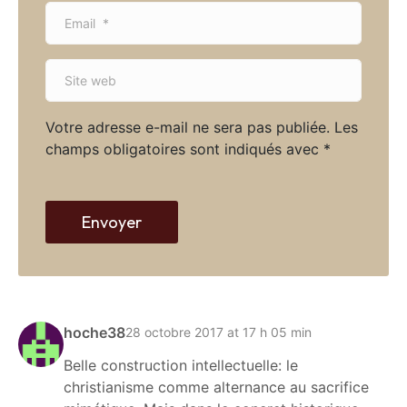
E
e
m
*
a
S
i
i
l
t
*
Votre adresse e-mail ne sera pas publiée.
Les
e
champs obligatoires sont indiqués avec
*
w
e
b
Envoyer
hoche38
28 octobre 2017 at 17 h 05 min
Belle construction intellectuelle: le
christianisme comme alternance au sacrifice