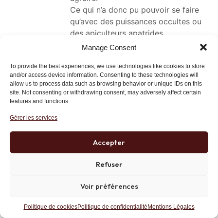
Ce qui n’a donc pu pouvoir se faire
qu’avec des puissances occultes ou
des apiculteurs apatrides
Manage Consent
Lien
To provide the best experiences, we use technologies like cookies to store
and/or access device information. Consenting to these technologies will
allow us to process data such as browsing behavior or unique IDs on this
site. Not consenting or withdrawing consent, may adversely affect certain
Denis Monod-Broca
features and functions.
26 octobre 2017 at 20 h 02 min
Gérer les services
De nombreux esprits, et parmi les plus
éminents, ne voulurent pas entendre Galilée
Accepter
lorsqu’il affirma que la terre était ronde et
qu’elle tournait autour du soleil.
Refuser
De nombreux esprits et des plus éminents ne
Voir préférences
voulurent pas entendre parler des mesures
d’hygiène préconisées par Semmelweis puis
Politique de cookies
Politique de confidentialité
Mentions Légales
par Pasteur.