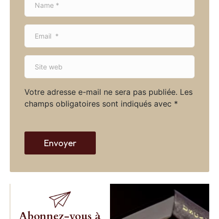
a
m
E
e
m
*
a
S
i
i
l
t
*
Votre adresse e-mail ne sera pas publiée.
Les
e
champs obligatoires sont indiqués avec
*
w
e
b
Envoyer
Abonnez-vous à