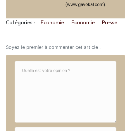
(www.gavekal.com).
Catégories :
Economie
Economie
Presse
Soyez le premier à commenter cet article !
C
o
m
m
e
n
t
*
N