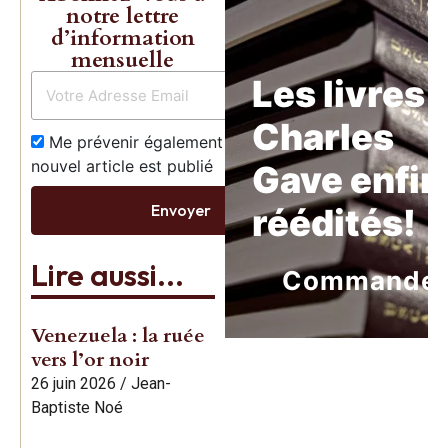
notre lettre
d’information
mensuelle
Les livres 
Charles
Me prévenir également dès qu’un
nouvel article est publié
Gave enfin
Envoyer
réédités!
Lire aussi...
Commande
Venezuela : la ruée
vers l’or noir
26 juin 2026
/
Jean-
Baptiste Noé