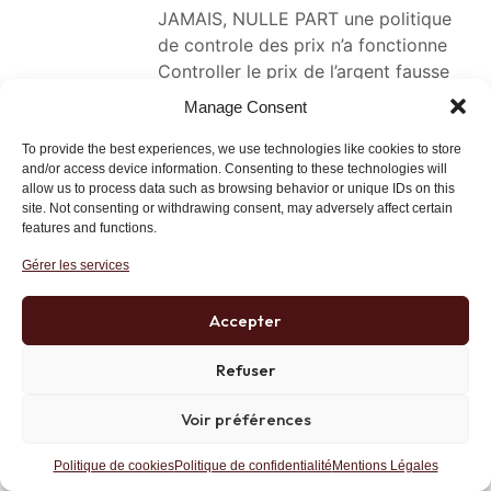
JAMAIS, NULLE PART une politique
de controle des prix n’a fonctionne
Controller le prix de l’argent fausse
totalement le ysteme d’information
Manage Consent
que sont les autres prix et amene a
un blocage de tout le systeme
To provide the best experiences, we use technologies like cookies to store
and/or access device information. Consenting to these technologies will
economique et a un ralentissement
allow us to process data such as browsing behavior or unique IDs on this
de la croissance, comme nous le
site. Not consenting or withdrawing consent, may adversely affect certain
voyons tous les jours
features and functions.
Des taux bas ne favorisent en rien la
Gérer les services
croissance, ils favoirsent une
mauvase allocation de cette
Accepter
ressource rare entre toutes qu’est le
capital
Refuser
Une Democratie ne fonctionne pas si
l’information est controlee par le
Voir préférences
pouvoir et il est de meme pour le
capitalisme qui ne fonctionne pas
Politique de cookies
Politique de confidentialité
Mentions Légales