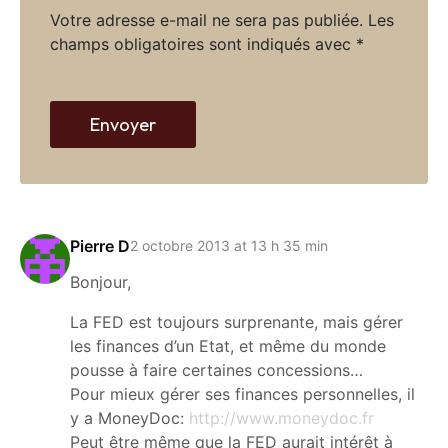
t
*
Votre adresse e-mail ne sera pas publiée.
Les
e
champs obligatoires sont indiqués avec
*
w
e
b
Envoyer
Pierre D
2 octobre 2013 at 13 h 35 min
Bonjour,
La FED est toujours surprenante, mais gérer
les finances d’un Etat, et même du monde
pousse à faire certaines concessions…
Pour mieux gérer ses finances personnelles, il
y a MoneyDoc:
http://www.moneydoc.fr
Peut être même que la FED aurait intérêt à