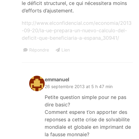
le déficit structurel, ce qui nécessitera moins
d’efforts d’ajustement.
http://www.elconfidencial.com/economia/2013
-09-20/la-ue-prepara-un-nuevo-calculo-del-
deficit-que-beneficiaria-a-espana_30941/
Répondre
Lien
emmanuel
26 septembre 2013 at 5 h 47 min
Petite question simple pour ne pas
dire basic?
Comment espere t’on apporter des
reponses a cette crise de solvabilite
mondiale et globale en imprimant de
la fausse monnaie?