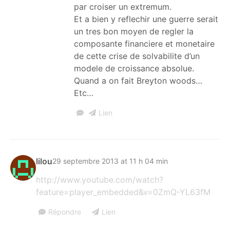
par croiser un extremum.
Et a bien y reflechir une guerre serait
un tres bon moyen de regler la
composante financiere et monetaire
de cette crise de solvabilite d’un
modele de croissance absolue.
Quand a on fait Breyton woods…
Etc…
Lien
lilou
29 septembre 2013 at 11 h 04 min
http://www.youtube.com/watch?
feature=player_embedded&v=0ZmQ-YL63fM
Répondre
Lien