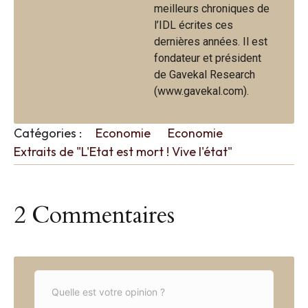
meilleurs chroniques de
l’IDL écrites ces
dernières années. Il est
fondateur et président
de Gavekal Research
(www.gavekal.com).
Catégories :
Economie
Economie
Extraits de "L'Etat est mort ! Vive l'état"
2 Commentaires
C
o