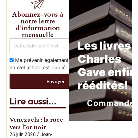
Abonnez-vous à
notre lettre
d’information
mensuelle
Les livres 
Charles
Me prévenir également dès qu’un
nouvel article est publié
Gave enfin
Envoyer
réédités!
Lire aussi...
Commande
Venezuela : la ruée
vers l’or noir
26 juin 2026
/
Jean-