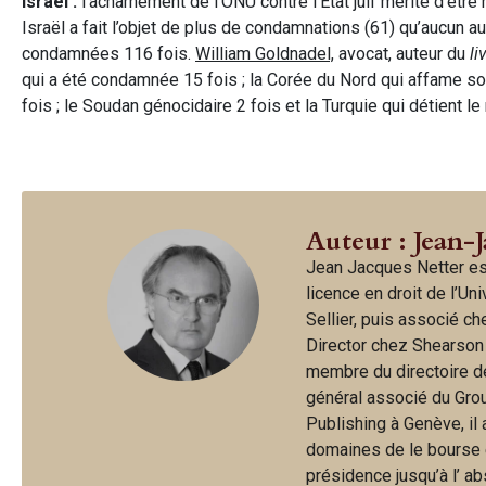
Israël :
l’acharnement de l’ONU contre l’Etat juif mérite d’êtr
Israël a fait l’objet de plus de condamnations (61) qu’aucun 
condamnées 116 fois.
William Goldnadel,
avocat, auteur du
li
qui a été condamnée 15 fois ; la Corée du Nord qui affame son
fois ; le Soudan génocidaire 2 fois et la Turquie qui détient 
Auteur : Jean-
Jean Jacques Netter es
licence en droit de l’Un
Sellier, puis associé c
Director chez Shearson
membre du directoire d
général associé du Gro
Publishing à Genève, il
domaines de le bourse et
présidence jusqu’à l’ a