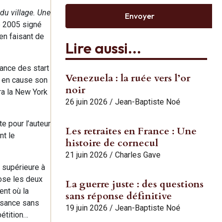
 du village. Une
Envoyer
de 2005 signé
en faisant de
Lire aussi...
nance des start
Venezuela : la ruée vers l’or
e en cause son
noir
ra la New York
26 juin 2026
/
Jean-Baptiste Noé
e pour l’auteur
Les retraites en France : Une
nt le
histoire de cornecul
21 juin 2026
/
Charles Gave
e supérieure à
ose les deux
La guerre juste : des questions
ent où la
sans réponse définitive
issance sans
19 juin 2026
/
Jean-Baptiste Noé
pétition…