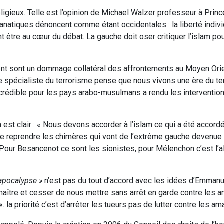
igieux. Telle est l’opinion de
Michael Walzer
professeur à Prince
fanatiques dénoncent comme étant occidentales : la liberté individ
nt être au cœur du débat. La gauche doit oser critiquer l’islam p
ent sont un dommage collatéral des affrontements au Moyen Ori
e spécialiste du terrorisme pense que nous vivons une ère du te
e crédible pour les pays arabo-musulmans a rendu les intervention
en est clair : « Nous devons accorder à l’islam ce qui a été accord
que reprendre les chimères qui vont de l’extrême gauche devenue
. Pour Besancenot ce sont les sionistes, pour Mélenchon c’est l’
’apocalypse »
n’est pas du tout d’accord avec les idées d’Emmanu
econnaître et cesser de nous mettre sans arrêt en garde contre les
la priorité c’est d’arrêter les tueurs pas de lutter contre les 