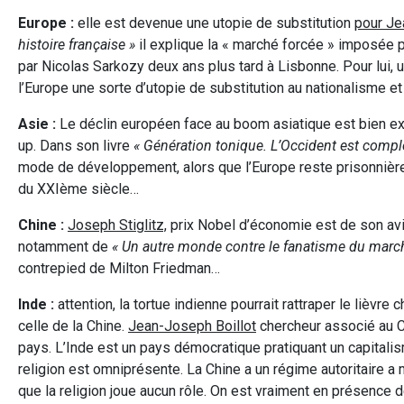
Europe :
elle est devenue une utopie de substitution
pour Je
histoire française »
il explique la « marché forcée » imposée pa
par Nicolas Sarkozy deux ans plus tard à Lisbonne. Pour lui, u
l’Europe une sorte d’utopie de substitution au nationalisme e
Asie :
Le déclin européen face au boom asiatique est bien e
up. Dans son livre
«
Génération tonique. L’Occident est compl
mode de développement, alors que l’Europe reste prisonnière
du XXIème siècle…
Chine :
Joseph Stiglitz,
prix Nobel d’économie est de son avis
notamment de
« Un autre monde contre le fanatisme du marc
contrepied de Milton Friedman…
Inde :
attention, la tortue indienne pourrait rattraper le lièvr
celle de la Chine.
Jean-Joseph Boillot
chercheur associé au C
pays. L’Inde est un pays démocratique pratiquant un capital
religion est omniprésente. La Chine a un régime autoritaire a
que la religion joue aucun rôle. On est vraiment en présence