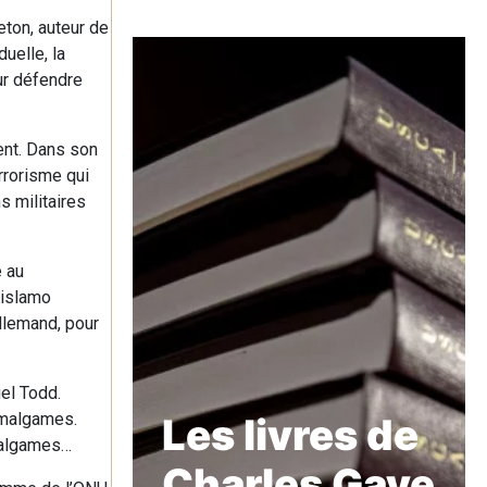
ton, auteur de
uelle, la
our défendre
ent. Dans son
rrorisme qui
s militaires
é au
 islamo
allemand, pour
el Todd.
 amalgames.
Les livres de
amalgames…
Charles Gave