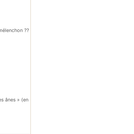
 mélenchon ??
es ânes » (en