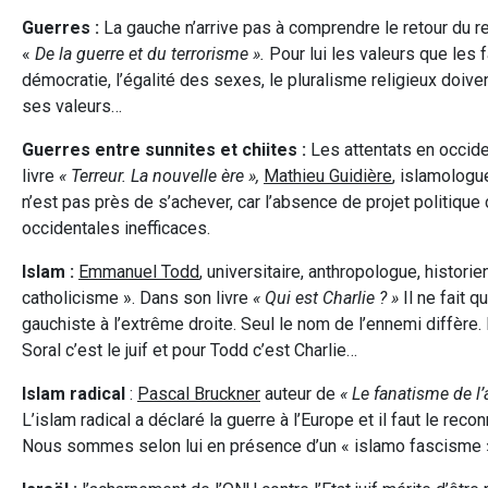
Guerres :
La gauche n’arrive pas à comprendre le retour du rel
«
De la guerre et du terrorisme ».
Pour lui les valeurs que les 
démocratie, l’égalité des sexes, le pluralisme religieux doive
ses valeurs…
Guerres entre sunnites et chiites :
Les attentats en occid
livre
« Terreur. La nouvelle ère »,
Mathieu Guidière
, islamologu
n’est pas près de s’achever, car l’absence de projet politiqu
occidentales inefficaces.
Islam :
Emmanuel Todd
, universitaire, anthropologue, histori
catholicisme ». Dans son livre
« Qui est Charlie ? »
Il ne fait 
gauchiste à l’extrême droite. Seul le nom de l’ennemi diffère
Soral c’est le juif et pour Todd c’est Charlie…
Islam radical
:
Pascal Bruckner
auteur de
« Le fanatisme de l
L’islam radical a déclaré la guerre à l’Europe et il faut le r
Nous sommes selon lui en présence d’un « islamo fascisme ». 