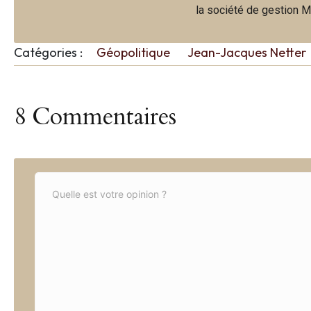
la société de gestion M
Catégories :
Géopolitique
Jean-Jacques Netter
8 Commentaires
C
o
m
m
e
n
t
*