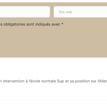
S
i
t
s obligatoires sont indiqués avec
*
e
w
e
b
intervention à l’école normale Sup et sa position sur l’All