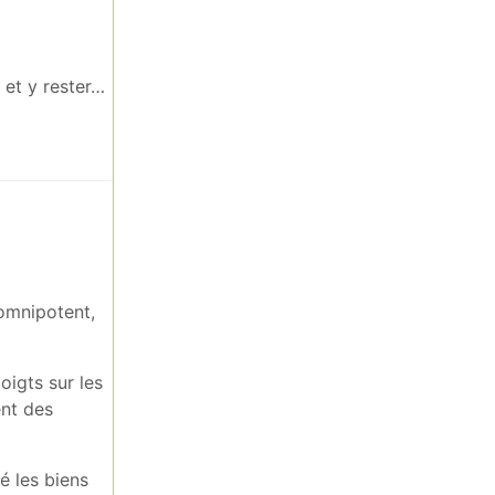
k et y rester…
 omnipotent,
oigts sur les
ent des
é les biens