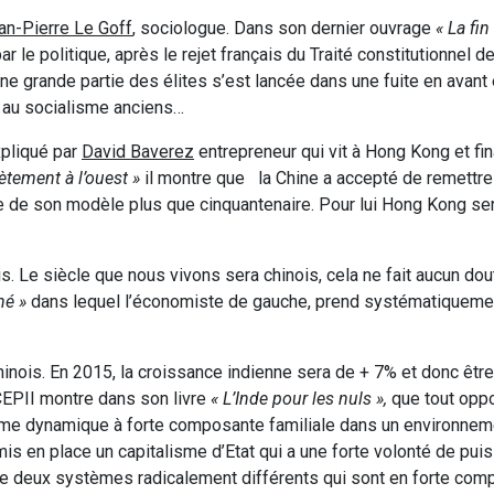
an-Pierre Le Goff
, sociologue. Dans son dernier ouvrage
« La fin
r le politique, après le rejet français du Traité constitutionnel 
ne grande partie des élites s’est lancée dans une fuite en avant 
t au socialisme anciens…
xpliqué par
David Baverez
entrepreneur qui vit à Hong Kong et fi
ètement à l’ouest »
il montre que la Chine a accepté de remettr
 de son modèle plus que cinquantenaire. Pour lui Hong Kong se
. Le siècle que nous vivons sera chinois, cela ne fait aucun dout
hé »
dans lequel l’économiste de gauche, prend systématiqueme
e chinois. En 2015, la croissance indienne sera de + 7% et donc êtr
EPII montre dans son livre
« L’Inde pour les nuls »,
que tout opp
isme dynamique à forte composante familiale dans un environnem
 mis en place un capitalisme d’Etat qui a une forte volonté de pu
 de deux systèmes radicalement différents qui sont en forte com