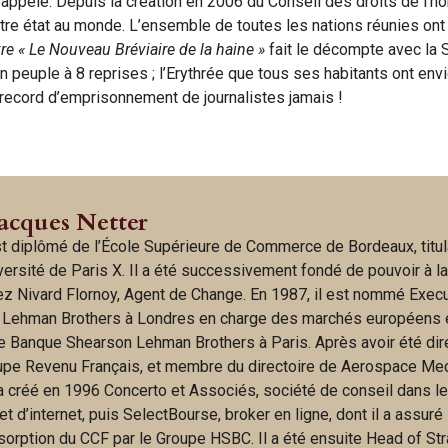
e rappelé. Depuis la création en 2006 du Conseil des droits de l’
autre état au monde. L’ensemble de toutes les nations réunies ont
vre « Le Nouveau Bréviaire de la haine »
fait le décompte avec la 
 peuple à 8 reprises ; l’Erythrée que tous ses habitants ont envi
le record d’emprisonnement de journalistes jamais !
Jacques Netter
t diplômé de l’École Supérieure de Commerce de Bordeaux, titul
iversité de Paris X. Il a été successivement fondé de pouvoir à l
hez Nivard Flornoy, Agent de Change. En 1987, il est nommé Exec
 Lehman Brothers à Londres en charge des marchés européens 
e Banque Shearson Lehman Brothers à Paris. Après avoir été dir
upe Revenu Français, et membre du directoire de Aerospace Me
 a créé en 1996 Concerto et Associés, société de conseil dans l
 d’internet, puis SelectBourse, broker en ligne, dont il a assuré 
bsorption du CCF par le Groupe HSBC. Il a été ensuite Head of St