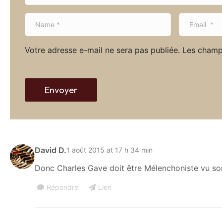
N
E
a
m
m
a
Votre adresse e-mail ne sera pas publiée.
Les champ
e
i
*
l
*
Envoyer
David D.
1 août 2015 at 17 h 34 min
Donc Charles Gave doit être Mélenchoniste vu son 
Répondre
Lien