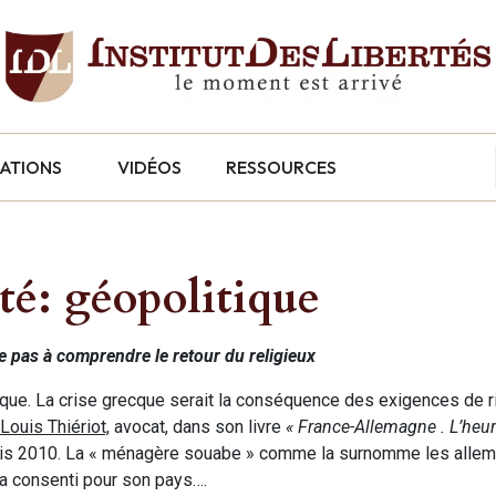
CATIONS
VIDÉOS
RESSOURCES
été: géopolitique
ve pas à comprendre le retour du religieux
sique. La crise grecque serait la conséquence des exigences de r
Louis Thiériot,
avocat, dans son livre
« France-Allemagne . L’heur
epuis 2010. La « ménagère souabe » comme la surnomme les alle
 a consenti pour son pays….