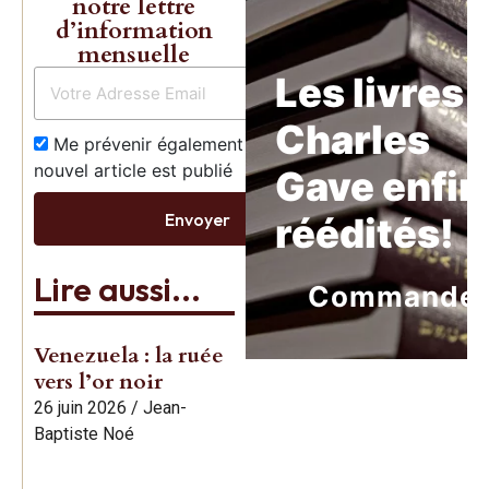
notre lettre
d’information
mensuelle
Les livres 
Charles
Me prévenir également dès qu’un
nouvel article est publié
Gave enfin
Envoyer
réédités!
Lire aussi...
Commande
Venezuela : la ruée
vers l’or noir
26 juin 2026
/
Jean-
Baptiste Noé