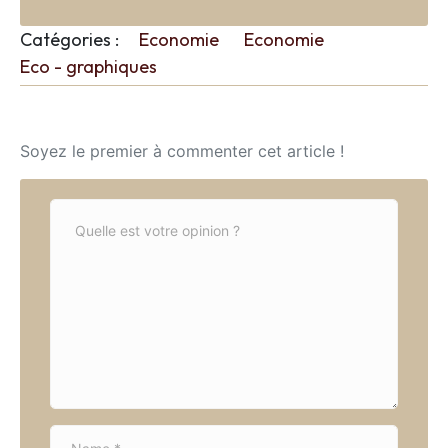
Catégories :
Economie
Economie
Eco - graphiques
Soyez le premier à commenter cet article !
C
o
m
m
e
n
t
*
N