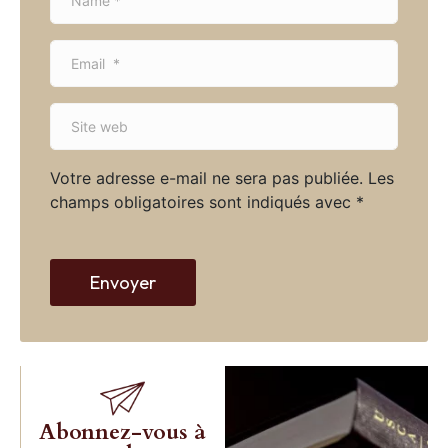
a
m
E
e
m
*
a
S
i
i
l
t
*
Votre adresse e-mail ne sera pas publiée.
Les
e
champs obligatoires sont indiqués avec
*
w
e
b
Envoyer
Abonnez-vous à