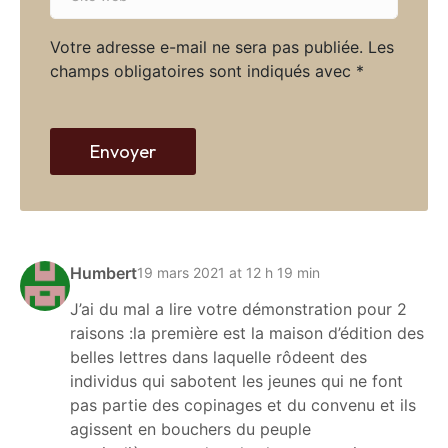
i
l
t
*
Votre adresse e-mail ne sera pas publiée.
Les
e
champs obligatoires sont indiqués avec
*
w
e
b
Envoyer
Humbert
19 mars 2021 at 12 h 19 min
J’ai du mal a lire votre démonstration pour 2
raisons :la première est la maison d’édition des
belles lettres dans laquelle rôdeent des
individus qui sabotent les jeunes qui ne font
pas partie des copinages et du convenu et ils
agissent en bouchers du peuple