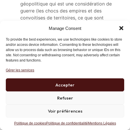
géopolitique qui est une considération de
guerre (les chocs des empires et des
convoitises de territoires, ce que sont
devenues les entreprises dites
Manage Consent
internationales…) ,
pourquoi ne conçoivent t il pas un plan qui
To provide the best experiences, we use technologies like cookies to store
permettent à l’individu, le malheureux citoyen
and/or access device information. Consenting to these technologies will
allow us to process data such as browsing behavior or unique IDs on this
dans la conquête à la technologie (par
site. Not consenting or withdrawing consent, may adversely affect certain
exemple) en l’aidant à se se former,
features and functions.
comprendre et agir de lui même dans son
Gérer les services
environnement de « village, bassin d’emploi
etc » dans lequel chaque instituteur sortant de
Accepter
l’école normale sup (et non l’école normale
d’instituteur « squatée » par les marxistes des
Refuser
année 1950 et par les suppôts démocrates us
libertaires).
Voir préférences
Comme l’écrit Charles Gave Le Général
manquait d’étoffe et de coffre pour aller au
Politique de cookies
Politique de confidentialité
Mentions Légales
contact de l’individu et être un chef de groupe