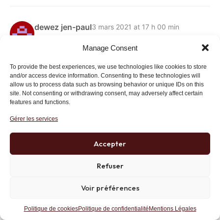
dewez jen-paul
3 mars 2021 at 17 h 00 min
Entierement d accord avec votre analyse!
Manage Consent
mais pourquoi les français ne se preoccupent
que du covid 19?
To provide the best experiences, we use technologies like cookies to store
and/or access device information. Consenting to these technologies will
rien d autre ne les intéressent.
allow us to process data such as browsing behavior or unique IDs on this
site. Not consenting or withdrawing consent, may adversely affect certain
Répondre
Lien
features and functions.
Gérer les services
Huger
3 mars 2021 at 14 h 30 min
Accepter
Le scénario annoncé pour E. Macron ne
Refuser
correspond-il pas à ce qu’il a lui-même
annoncé?
Voir préférences
Répondre
Lien
Politique de cookies
Politique de confidentialité
Mentions Légales