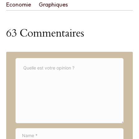
Economie
Graphiques
63 Commentaires
C
o
m
m
e
n
t
*
N
a