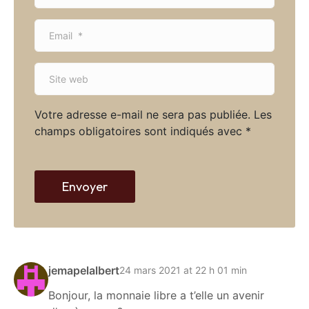
m
E
e
m
*
a
S
i
i
l
t
*
Votre adresse e-mail ne sera pas publiée.
Les
e
champs obligatoires sont indiqués avec
*
w
e
b
Envoyer
jemapelalbert
24 mars 2021 at 22 h 01 min
Bonjour, la monnaie libre a t’elle un avenir