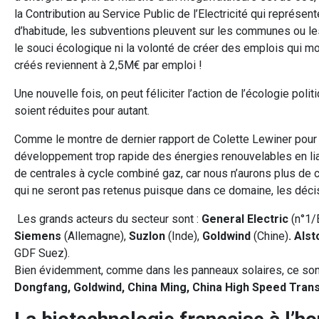
la Contribution au Service Public de l’Electricité qui représ
d’habitude, les subventions pleuvent sur les communes ou les
le souci écologique ni la volonté de créer des emplois qui mo
créés reviennent à 2,5M€ par emploi !
Une nouvelle fois, on peut féliciter l’action de l’écologie po
soient réduites pour autant.
Comme le montre de dernier rapport de Colette Lewiner pour 
développement trop rapide des énergies renouvelables en liant
de centrales à cycle combiné gaz, car nous n’aurons plus de 
qui ne seront pas retenus puisque dans ce domaine, les déci
Les grands acteurs du secteur sont :
General Electric
(n°1/
Siemens
(Allemagne),
Suzlon
(Inde),
Goldwind
(Chine)
.
Als
GDF Suez).
Bien évidemment, comme dans les panneaux solaires, ce sont 
Dongfang, Goldwind, China Ming, China High Speed Tran