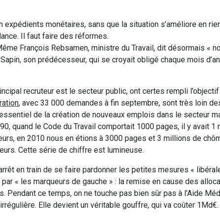
xpédients monétaires, sans que la situation s’améliore en rien.
ance. Il faut faire des réformes.
Même François Rebsamen, ministre du Travail, dit désormais «
Sapin, son prédécesseur, qui se croyait obligé chaque mois d’ant
incipal recruteur est le secteur public, ont certes rempli l’objectif
ration
, avec 33 000 demandes à fin septembre, sont très loin de
’essentiel de la création de nouveaux emplois dans le secteur 
1990, quand le Code du Travail comportait 1000 pages, il y avait 1 
eurs, en 2010 nous en étions à 3000 pages et 3 millions de chô
rs. Cette série de chiffre est lumineuse.
rrêt en train de se faire pardonner les petites mesures « libéral
 par « les marqueurs de gauche » : la remise en cause des alloc
. Pendant ce temps, on ne touche pas bien sûr pas à l’Aide Médi
régulière. Elle devient un véritable gouffre, qui va coûter 1Md€