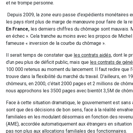
et ne trompe personne.
Depuis 2009, la zone euro passe d’expédients monétaires en e
les pays n’ont plus de marge de manœuvre pour faire de la rel
En France,
les derniers chiffres du chômage sont mauvais. 
en échec ». Cela tranche au moins avec les propos de Michel 
fameuse « inversion de la courbe du chômage ».
Il serait temps de constater que
les contrats aidés,
dont le pr
d’un peu plus de déficit public, mais que
les contrats de géné
100 000 retenus au moment du lancement. Il faut redire que l
trouve dans la flexibilité du marché du travail. D’ailleurs, en 
chômeurs, en 2000, c’était 2000 pages et 2 millions de chôm
nous approchons les 3500 pages avec bientôt 3,5M de chômeu
Face à cette situation dramatique, le gouvernement est sans a
sont que des décisions de bon sens, face à la réalité envahie
familiales en les modulant désormais en fonction des revenus
(AME), accordée automatiquement aux étrangers en situation ir
pas non plus aux allocations familiales des fonctionnaires.