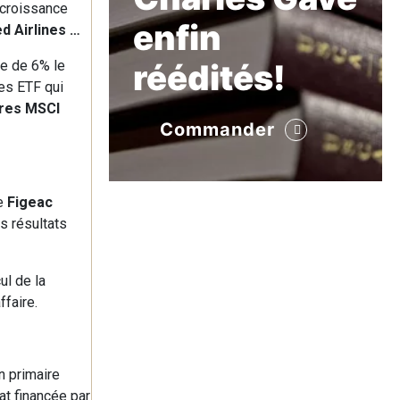
 croissance
enfin
ed Airlines …
se de 6% le
réédités!
es ETF qui
ares MSCI
Commander
me
Figeac
es résultats
ul de la
faire.
n primaire
at financée par