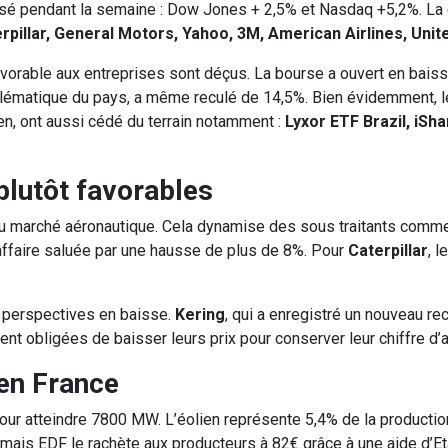
essé pendant la semaine : Dow Jones + 2,5% et Nasdaq +5,2%. La
erpillar, General Motors, Yahoo, 3M, American Airlines, Unit
favorable aux entreprises sont déçus. La bourse a ouvert en bais
blématique du pays, a même reculé de 14,5%. Bien évidemment, l
n, ont aussi cédé du terrain notamment :
Lyxor ETF Brazil, iSh
plutôt favorables
 du marché aéronautique. Cela dynamise des sous traitants com
’affaire saluée par une hausse de plus de 8%. Pour
Caterpillar
, l
s perspectives en baisse.
Kering
, qui a enregistré un nouveau rec
 obligées de baisser leurs prix pour conserver leur chiffre d’af
 en France
pour atteindre 7800 MW. L’éolien représente 5,4% de la productio
mais EDF le rachète aux producteurs à 82€ grâce à une aide d’Et