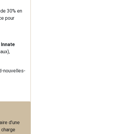
 de 30% en
ce pour
,
Innate
aux),
d-nouvelles-
aire d’une
a charge