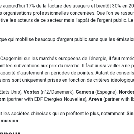
ente aujourd’hui 17% de la facture des usagers et bientôt 30% en
 organisations professionnelles concernées. Que l’on se rassure
tive les acteurs de ce secteur mais l’appât de l’argent public. L
litique qui mobilise beaucoup d’argent public sans que les émiss
Capgemini sur les marchés européens de l’énergie, il faut reméd
 les subventions aux prix du marché. Il faut aussi veiller à ne 
capacité d’ajustement en périodes de pointes. Autant de conseil
sions sont uniquement prises en fonction de critères idéologiqu
Etats Unis),
Vestas
(n°2/Danemark),
Gamesa
(Espagne),
Norde
tom
(partner with EDF Energies Nouvelles),
Areva
(partner with I
les sociétés chinoises qui en profitent le plus, notamment :
Sin
smission.