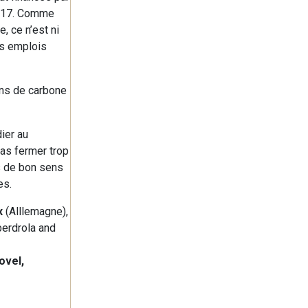
 2017. Comme
, ce n’est ni
es emplois
ions de carbone
ier au
pas fermer trop
s de bon sens
es.
x
(Alllemagne),
berdrola and
ovel,