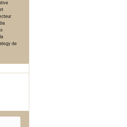
utive
et
ecteur
dia
es
la
rategy de