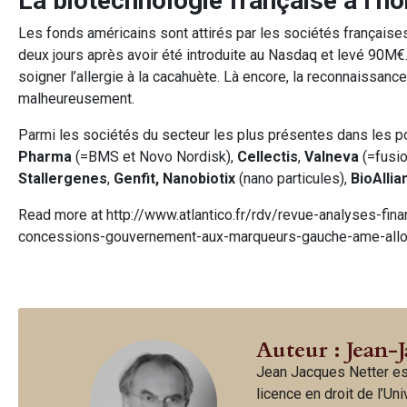
La biotechnologie française à l’h
Les fonds américains sont attirés par les sociétés française
deux jours après avoir été introduite au Nasdaq et levé 90M€
soigner l’allergie à la cacahuète. Là encore, la reconnaissanc
malheureusement.
Parmi les sociétés du secteur les plus présentes dans les por
Pharma
(=BMS et Novo Nordisk),
Cellectis
,
Valneva
(=fusio
Stallergenes
,
Genfit, Nanobiotix
(nano particules),
BioAlli
Read more at http://www.atlantico.fr/rdv/revue-analyses-fi
concessions-gouvernement-aux-marqueurs-gauche-ame-all
Auteur : Jean-
Jean Jacques Netter es
licence en droit de l’Un