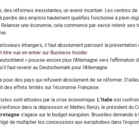
, des réformes inexistantes, un avenir incertain. Les centres de
e à perdre des emplois hautement qualifiés fonctionne à plein ré
Relancer une économie, cela commence par savoir retenir ses ta
sme.
stisseurs étrangers, il faut absolument parcourir la présentation
t être vue en entier sur Business Insider
.
 Deutschland » pousse encore plus l’Allemagne vers l’affirmation d
u’il faut revenir au Deutschemark pour l’Allemagne.
e pour des pays qui refusent absolument de se réformer. D’ailleu
t des effets limités sur l’économie Française.
stes sont attisées par la crise économique.
L’Italie
est confront
s’enfonce dans la dépression et Matteo Renzi, le président du Con
Bretagne
s’agace sur le budget européen. Bruxelles demande à 
ligé de multiplier les concessions aux europhobes dans l’espoir