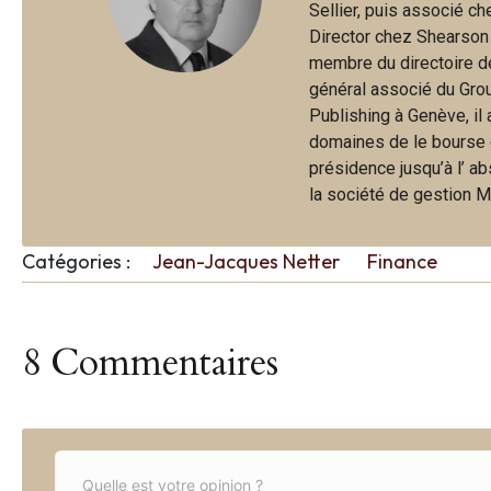
Sellier, puis associé c
Director chez Shearson
membre du directoire d
général associé du Gro
Publishing à Genève, il
domaines de le bourse et
présidence jusqu’à l’ a
la société de gestion M
Catégories :
Jean-Jacques Netter
Finance
8 Commentaires
C
o