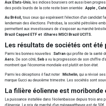
Aux Etats-Unis
, les indices boursiers ont aussi bien progr
des poids lourds de la cote reste bien orientée :
Apple , Cat
Au Brésil,
tous ceux qui espéraient l’élection d’un candidat 
lendemain des élections. Petrobas, la société pétrolière em
permettent aux investisseurs de s’exposer au marché brésilie
Brazil Capped ETF et iShares MSCI Brazil UCITS.
Les résultats de sociétés ont été 
Parmi les bonnes nouvelles :
Safran
qui profite de la santé
Aero.
De son côté,
Seb
a vu la progression de son chiffre d
montrent que l’économie mondiale est plutôt en bon état.
Parmi les déceptions il faut noter :
Michelin
, qui a révisé se
marque Gucci au deuxième trimestre. Les sociétés sont souvent
La filière éolienne est moribonde
La puissance installée dans l’éolienbaisse depuis trois ans 
d’énergie. Le prix de marché d’un mégawattheure est de 50€, 