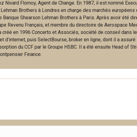
hez Nivard Flornoy, Agent de Change. En 1987, il est nommé Exec
 Lehman Brothers à Londres en charge des marchés européens 
e Banque Shearson Lehman Brothers à Paris. Après avoir été dir
upe Revenu Français, et membre du directoire de Aerospace Me
 a créé en 1996 Concerto et Associés, société de conseil dans l
 d’internet, puis SelectBourse, broker en ligne, dont il a assuré 
bsorption du CCF par le Groupe HSBC. Il a été ensuite Head of St
ontpensier Finance.