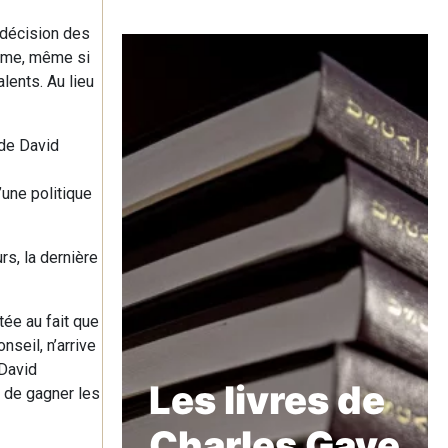
 décision des
gime, même si
lents. Au lieu
 de David
’une politique
rs, la dernière
ée au fait que
seil, n’arrive
David
Les livres de
 de gagner les
Charles Gave