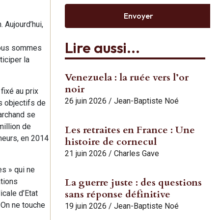
Envoyer
 Aujourd’hui,
Lire aussi...
 nous sommes
iciper la
Venezuela : la ruée vers l’or
noir
 fixé au prix
26 juin 2026
/
Jean-Baptiste Noé
s objectifs de
marchand se
million de
Les retraites en France : Une
meurs, en 2014
histoire de cornecul
21 juin 2026
/
Charles Gave
es » qui ne
La guerre juste : des questions
ations
sans réponse définitive
cale d’Etat
. On ne touche
19 juin 2026
/
Jean-Baptiste Noé