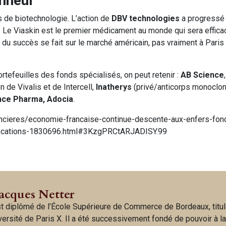
onneur
s de biotechnologie. L’action de
DBV technologies
a progressé
. Le Viaskin est le premier médicament au monde qui sera effica
e du succès se fait sur le marché américain, pas vraiment à Paris
tefeuilles des fonds spécialisés, on peut retenir :
AB Science
n de Vivalis et de Intercell,
Inatherys
(privé/anticorps monoclon
ance Pharma, Adocia
.
nancieres/economie-francaise-continue-descente-aux-enfers-fon
ocations-1830696.html#3KzgPRCtARJADISY.99
Jacques Netter
t diplômé de l’École Supérieure de Commerce de Bordeaux, titul
iversité de Paris X. Il a été successivement fondé de pouvoir à l