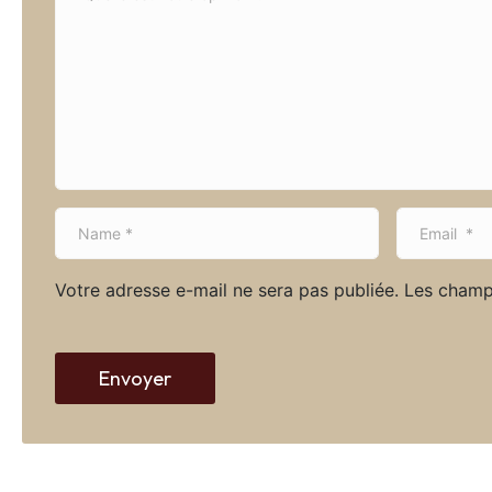
m
m
e
n
t
*
N
E
a
m
m
a
Votre adresse e-mail ne sera pas publiée.
Les champ
e
i
*
l
*
Envoyer