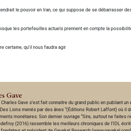
 prendrait le pouvoir en Iran, ce qui suppose de se débarrasser d
puisque les portefeuilles actuels prennent en compte la possibili
 certaine, qu’il nous faudra agir.
es Gave
 Charles Gave s’est fait connaitre du grand public en publiant un
Des Lions menés par des ânes “(Éditions Robert Laffont) où il d
ments monétaires. Son dernier ouvrage “Sire, surtout ne faites ri
odefroy (2016) rassemble les meilleurs chroniques de l’IDL écri
t fondateur et président de Gavekal Research (www.gavekal.com)