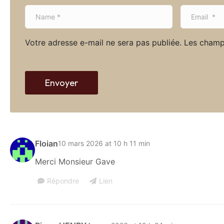
N
E
a
m
m
a
Votre adresse e-mail ne sera pas publiée.
Les champ
e
i
*
l
*
Envoyer
Floian
10 mars 2026 at 10 h 11 min
Merci Monsieur Gave
Répondre
Lien