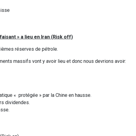
aisse
sant » a lieu en Iran (Risk off)
sièmes réserves de pétrole.
ments massifs vont y avoir lieu et donc nous devrions avoir:
atique « protégée » par la Chine en hausse.
rs dividendes.
usse.