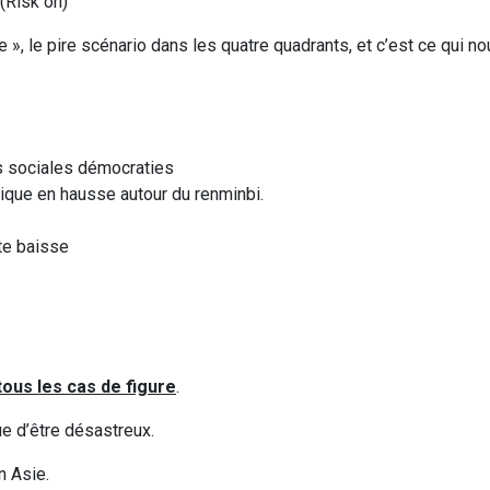
 (Risk on)
», le pire scénario dans les quatre quadrants, et c’est ce qui no
es sociales démocraties
tique en hausse autour du renminbi.
te baisse
ous les cas de figure
.
ue d’être désastreux.
n Asie.