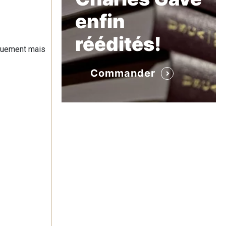
enfin
réédités!
iquement mais
Commander