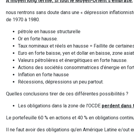
A moyen long terme, si tout le Moyen-Orient s’embrase
,
nous rentrons sans doute dans une « dépression inflationniste 
de 1970 à 1980.
pétrole en hausse structurelle
Or en forte hausse.
Taux nominaux et réels en hausse = Faillite de certain
Euro en forte baisse, yen et dollar en baisse, zone asia
Valeurs pétrolières et énergétiques en forte hausse.
Actions des sociétés consommatrices d’énergie en for
Inflation en forte hausse
Récessions, dépressions un peu partout.
Quelles conclusions tirer de ces différentes possibilités ?
Les obligations dans la zone de l’OCDE
perdent dans t
Le portefeuille 60 % en actions et 40 % en obligations contin
Il ne faut avoir des obligations qu’en Amérique Latine e/out e