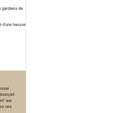
es gardiens de
té d’une hausse
 essai
énonçait
en” aux
tes ces
.