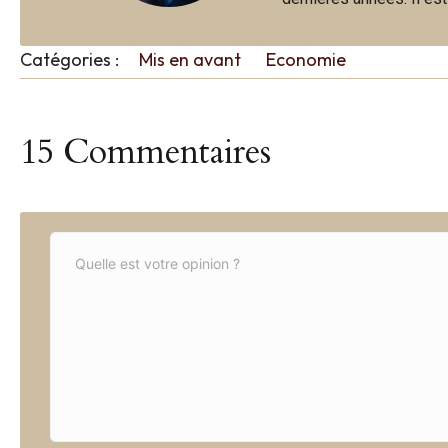
Catégories :
Mis en avant
Economie
15 Commentaires
C
o
m
m
e
n
t
*