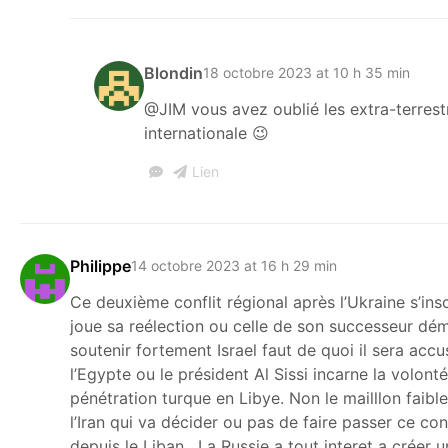
Blondin
18 octobre 2023 at 10 h 35 min
@JIM vous avez oublié les extra-terrestre
internationale 😉
Lien
Philippe
14 octobre 2023 at 16 h 29 min
Ce deuxième conflit régional après l’Ukraine s’in
joue sa reélection ou celle de son successeur dém
soutenir fortement Israel faut de quoi il sera ac
l’Egypte ou le président Al Sissi incarne la volont
pénétration turque en Libye. Non le mailllon faible c
l’Iran qui va décider ou pas de faire passer ce co
depuis le Liban . La Russie a tout interet a créer 