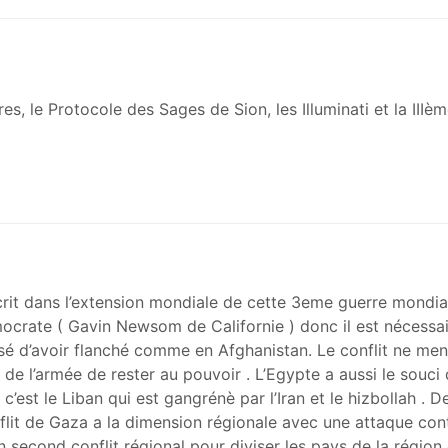
s, le Protocole des Sages de Sion, les Illuminati et la IIIè
scrit dans l’extension mondiale de cette 3eme guerre mondia
ocrate ( Gavin Newsom de Californie ) donc il est nécessai
cusé d’avoir flanché comme en Afghanistan. Le conflit ne me
é de l’armée de rester au pouvoir . L’Egypte a aussi le souci 
’est le Liban qui est gangrénè par l’Iran et le hizbollah . De
nflit de Gaza a la dimension régionale avec une attaque cont
un second conflit régional pour diviser les pays de la région