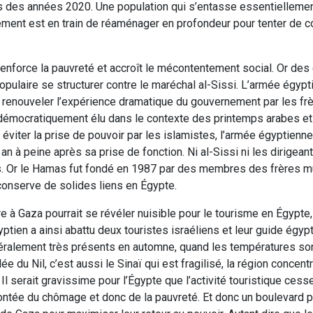
ts des années 2020. Une population qui s’entasse essentiellemen
rnement est en train de réaménager en profondeur pour tenter de c
 renforce la pauvreté et accroît le mécontentement social. Or des
populaire se structurer contre le maréchal al-Sissi. L’armée égypt
e renouveler l’expérience dramatique du gouvernement par les fr
émocratiquement élu dans le contexte des printemps arabes et
viter la prise de pouvoir par les islamistes, l’armée égyptienn
n à peine après sa prise de fonction. Ni al-Sissi ni les dirigea
ays. Or le Hamas fut fondé en 1987 par des membres des frères 
e conserve de solides liens en Égypte.
re à Gaza pourrait se révéler nuisible pour le tourisme en Égypte,
tien a ainsi abattu deux touristes israéliens et leur guide égypt
 généralement très présents en automne, quand les températures so
e du Nil, c’est aussi le Sinaï qui est fragilisé, la région concent
 serait gravissime pour l’Égypte que l’activité touristique cesse
ontée du chômage et donc de la pauvreté. Et donc un boulevard p