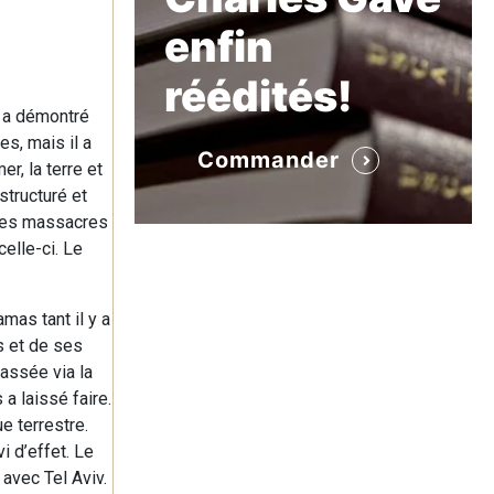
enfin
réédités!
i a démontré
es, mais il a
Commander
er, la terre et
structuré et
 Les massacres
elle-ci. Le
mas tant il y a
s et de ses
passée via la
 a laissé faire.
e terrestre.
i d’effet. Le
avec Tel Aviv.