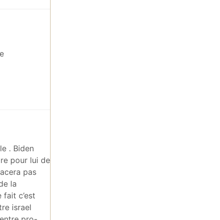
me
le . Biden
re pour lui de
nacera pas
de la
 fait c’est
re israel
 entre pro-