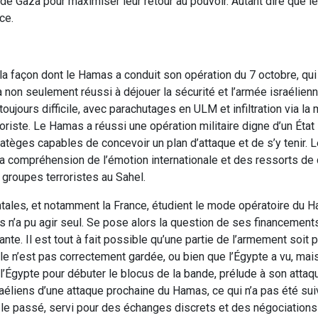
de Gaza pour maximiser leur retour au pouvoir. Autant dire que le
ce.
 façon dont le Hamas a conduit son opération du 7 octobre, qu
a non seulement réussi à déjouer la sécurité et l’armée israélienn
oujours difficile, avec parachutages en ULM et infiltration via la m
oriste. Le Hamas a réussi une opération militaire digne d’un État 
ratèges capables de concevoir un plan d’attaque et de s’y tenir.
a compréhension de l’émotion internationale et des ressorts de c
 groupes terroristes au Sahel.
ntales, et notamment la France, étudient le mode opératoire du Ha
 n’a pu agir seul. Se pose alors la question de ses financement
nte. Il est tout à fait possible qu’une partie de l’armement soit 
’elle n’est pas correctement gardée, ou bien que l’Égypte a vu, mais
l’Égypte pour débuter le blocus de la bande, prélude à son attaqu
aéliens d’une attaque prochaine du Hamas, ce qui n’a pas été suiv
 le passé, servi pour des échanges discrets et des négociations 