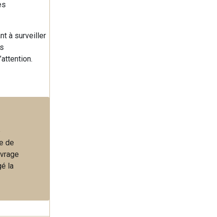
es
t à surveiller
es
attention.
e
ce de
uvrage
gé la