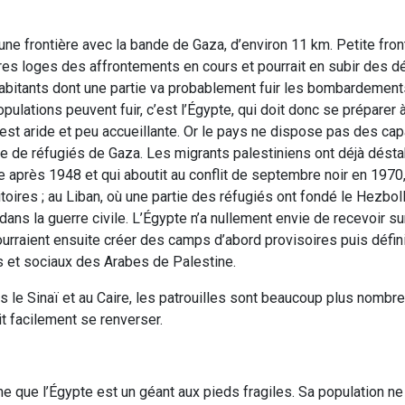
ne frontière avec la bande de Gaza, d’environ 11 km. Petite fron
es loges des affrontements en cours et pourrait en subir des d
habitants dont une partie va probablement fuir les bombardements
pulations peuvent fuir, c’est l’Égypte, qui doit donc se préparer à
est aride et peu accueillante. Or le pays ne dispose pas des cap
re de réfugiés de Gaza. Les migrants palestiniens ont déjà désta
sse après 1948 et qui aboutit au conflit de septembre noir en 1970
oires ; au Liban, où une partie des réfugiés ont fondé le Hezboll
dans la guerre civile. L’Égypte n’a nullement envie de recevoir s
urraient ensuite créer des camps d’abord provisoires puis défini
es et sociaux des Arabes de Palestine.
 le Sinaï et au Caire, les patrouilles sont beaucoup plus nombreu
ait facilement se renverser.
he que l’Égypte est un géant aux pieds fragiles. Sa population n