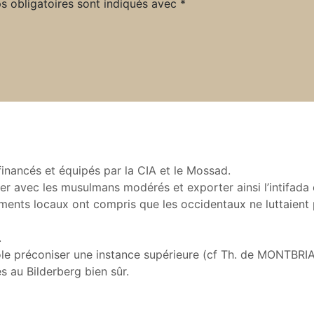
s obligatoires sont indiqués avec
*
e
w
e
b
nancés et équipés par la CIA et le Mossad.
iver avec les musulmans modérés et exporter ainsi l’intifada
ments locaux ont compris que les occidentaux ne luttaient
.
ole préconiser une instance supérieure (cf Th. de MONTBRI
s au Bilderberg bien sûr.