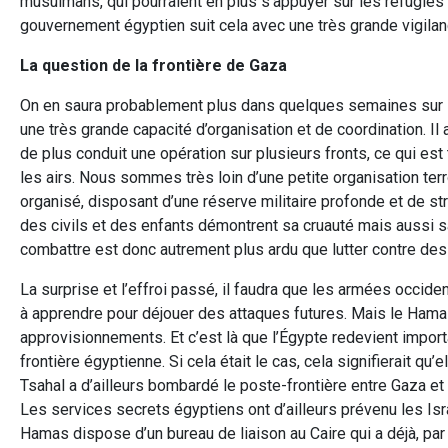
musulmans, qui pourraient en plus s’appuyer sur les réfugiés 
gouvernement égyptien suit cela avec une très grande vigilan
La question de la frontière de Gaza
On en saura probablement plus dans quelques semaines sur la
une très grande capacité d’organisation et de coordination. Il 
de plus conduit une opération sur plusieurs fronts, ce qui est t
les airs. Nous sommes très loin d’une petite organisation terr
organisé, disposant d’une réserve militaire profonde et de st
des civils et des enfants démontrent sa cruauté mais aussi s
combattre est donc autrement plus ardu que lutter contre des
La surprise et l’effroi passé, il faudra que les armées occide
à apprendre pour déjouer des attaques futures. Mais le Hamas
approvisionnements. Et c’est là que l’Égypte redevient importa
frontière égyptienne. Si cela était le cas, cela signifierait qu
Tsahal a d’ailleurs bombardé le poste-frontière entre Gaza et 
Les services secrets égyptiens ont d’ailleurs prévenu les Isr
Hamas dispose d’un bureau de liaison au Caire qui a déjà, par