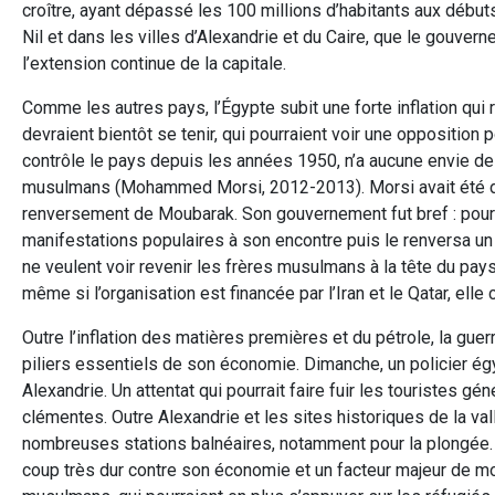
croître, ayant dépassé les 100 millions d’habitants aux débu
Nil et dans les villes d’Alexandrie et du Caire, que le gouve
l’extension continue de la capitale.
Comme les autres pays, l’Égypte subit une forte inflation qui
devraient bientôt se tenir, qui pourraient voir une opposition 
contrôle le pays depuis les années 1950, n’a aucune envie d
musulmans (Mohammed Morsi, 2012-2013). Morsi avait été d
renversement de Moubarak. Son gouvernement fut bref : pour é
manifestations populaires à son encontre puis le renversa un a
ne veulent voir revenir les frères musulmans à la tête du p
même si l’organisation est financée par l’Iran et le Qatar, ell
Outre l’inflation des matières premières et du pétrole, la guer
piliers essentiels de son économie. Dimanche, un policier égyp
Alexandrie. Un attentat qui pourrait faire fuir les touristes
clémentes. Outre Alexandrie et les sites historiques de la vallé
nombreuses stations balnéaires, notamment pour la plongée. Il
coup très dur contre son économie et un facteur majeur de m