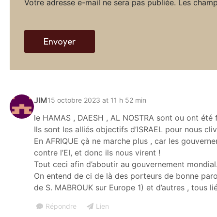
Votre adresse e-mail ne sera pas publiée.
Les champ
e
i
*
l
*
Envoyer
JIM
15 octobre 2023 at 11 h 52 min
le HAMAS , DAESH , AL NOSTRA sont ou ont été fi
Ils sont les alliés objectifs d’ISRAEL pour nous cl
En AFRIQUE çà ne marche plus , car les gouverne
contre l’EI, et donc ils nous virent !
Tout ceci afin d’aboutir au gouvernement mondial
On entend de ci de là des porteurs de bonne par
de S. MABROUK sur Europe 1) et d’autres , tous lié
Répondre
Lien