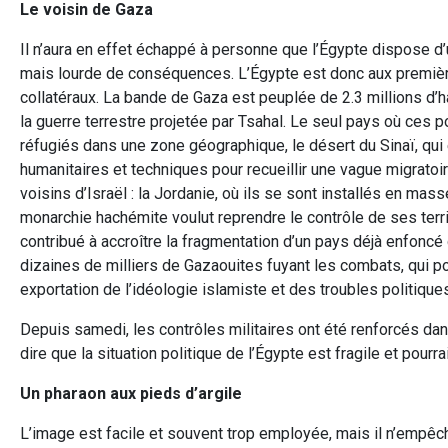
Le voisin de Gaza
Il n’aura en effet échappé à personne que l’Égypte dispose d’u
mais lourde de conséquences. L’Égypte est donc aux premièr
collatéraux. La bande de Gaza est peuplée de 2.3 millions d’
la guerre terrestre projetée par Tsahal. Le seul pays où ces po
réfugiés dans une zone géographique, le désert du Sinaï, qui 
humanitaires et techniques pour recueillir une vague migratoi
voisins d’Israël : la Jordanie, où ils se sont installés en ma
monarchie hachémite voulut reprendre le contrôle de ses territ
contribué à accroître la fragmentation d’un pays déjà enfoncé 
dizaines de milliers de Gazaouites fuyant les combats, qui po
exportation de l’idéologie islamiste et des troubles politiqu
Depuis samedi, les contrôles militaires ont été renforcés dans
dire que la situation politique de l’Égypte est fragile et pourr
Un pharaon aux pieds d’argile
L’image est facile et souvent trop employée, mais il n’empêc