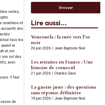
Envoyer
tière certes,
égâts
Lire aussi...
 israéliens et
 accueillir des
acités
Venezuela : la ruée vers l’or
bilisé tous les
noir
, quand la
26 juin 2026
/
Jean-Baptiste Noé
ah et ont
ur son sol des
Les retraites en France : Une
tifs, avec
histoire de cornecul
21 juin 2026
/
Charles Gave
ses. Il faut
La guerre juste : des questions
sans réponse définitive
19 juin 2026
/
Jean-Baptiste Noé
e cesse de