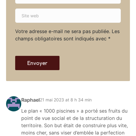
*
a
S
i
i
l
t
*
Votre adresse e-mail ne sera pas publiée.
Les
e
champs obligatoires sont indiqués avec
*
w
e
b
Envoyer
Raphael
21 mai 2023 at 8 h 34 min
Le plan « 1000 piscines » a porté ses fruits du
point de vue social et de la structuration du
territoire. Son but était de construire plus vite,
moins cher, sans viser d’emblée la perfection