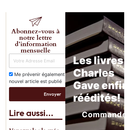
Abonnez-vous à
notre lettre
d’information
mensuelle
Les livres 
Charles
Me prévenir également dès qu’un
nouvel article est publié
Gave enfin
Envoyer
réédités!
Lire aussi...
Commande