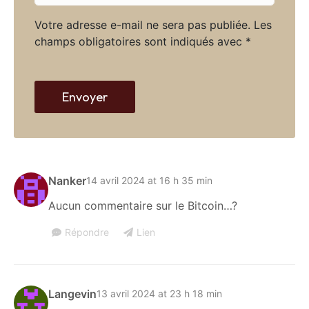
l
t
*
Votre adresse e-mail ne sera pas publiée.
Les
e
champs obligatoires sont indiqués avec
*
w
e
b
Envoyer
Nanker
14 avril 2024 at 16 h 35 min
Aucun commentaire sur le Bitcoin…?
Répondre
Lien
Langevin
13 avril 2024 at 23 h 18 min