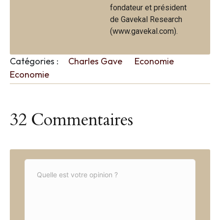
fondateur et président
de Gavekal Research
(www.gavekal.com).
Catégories :
Charles Gave
Economie
Economie
32 Commentaires
C
o
m
m
e