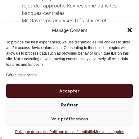
rejet de l’approche Keynesienne dans les
banques centrales
Mr Gave vos analyses trés claires et
didactiques deviennent plus en plus rueffienne
Manage Consent
.
Irez vous jusqu’au « suicide de l’occident » et
To provide the best experiences, we use technologies like cookies to store
and/or access device information. Consenting to these technologies will
un nouveau système monétaire international ??
allow us to process data such as browsing behavior or unique IDs on this
site. Not consenting or withdrawing consent, may adversely affect certain
Répondre
Lien
features and functions.
Gérer les services
Accepter
idlibertes
Moderator
18 février 2015 at 18 h 41 min
Refuser
Charles pro rueff?
Voir préférences
Je l’ai déjà entendu, peut être de
vous mais c’est un contresens.
Politique de cookies
Politique de confidentialité
Mentions Légales