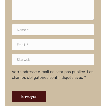
n
t
*
N
a
m
E
e
m
*
a
S
i
i
l
t
*
Votre adresse e-mail ne sera pas publiée.
Les
e
champs obligatoires sont indiqués avec
*
w
e
b
Envoyer