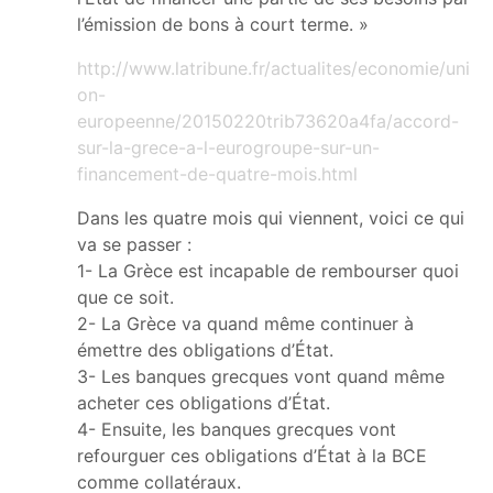
l’émission de bons à court terme. »
http://www.latribune.fr/actualites/economie/uni
on-
europeenne/20150220trib73620a4fa/accord-
sur-la-grece-a-l-eurogroupe-sur-un-
financement-de-quatre-mois.html
Dans les quatre mois qui viennent, voici ce qui
va se passer :
1- La Grèce est incapable de rembourser quoi
que ce soit.
2- La Grèce va quand même continuer à
émettre des obligations d’État.
3- Les banques grecques vont quand même
acheter ces obligations d’État.
4- Ensuite, les banques grecques vont
refourguer ces obligations d’État à la BCE
comme collatéraux.