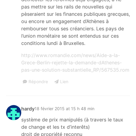
pas mettre sur les rails de nouvelles qui
pèseraient sur les finances publiques grecques,
ou encore un engagement d’Athènes à
rembourser tous ses créanciers. Les pays de
l’union monétaire se sont entendus sur ces
conditions lundi à Bruxelles.
http://www.romandie.com/news/Aide-a-la-
Grece-Berlin-rejette-la-demande-dAthenes-
pas-une-solution-substantielle_RP/567535.rom
Répondre
Lien
hardy
18 février 2015 at 15 h 48 min
système de prix manipulés (à travers le taux
de change et les tx d’interêts)
droit de propriété reconnu