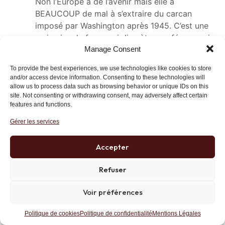
Non l’Europe a de l’avenir mais elle a
BEAUCOUP de mal à s’extraire du carcan
imposé par Washington après 1945. C’est une
mainmise de fer, aussi discrète que féroce qui
Manage Consent
dure depuis 80 ans. Tant que cela allait bien à
la maison-mère l’Europe profitait d’une relative
To provide the best experiences, we use technologies like cookies to store
liberté mais depuis quelque temps le
and/or access device information. Consenting to these technologies will
protecteur devient prédateur et sans doute
allow us to process data such as browsing behavior or unique IDs on this
site. Not consenting or withdrawing consent, may adversely affect certain
ennemi.
features and functions.
Je ne doute pas un seul instant que les
Gérer les services
Américains n’hésiteront pas à faire sombrer le
projet européen s’il peut occasionner une fuite
Accepter
des capitaux vers la zone Dollar et qu’elle
donne à l’Oncle Sam 10-15 ans de répit avant
Refuser
sa faillite finale. L’UE était avant tout un projet
américain, de fusion des pays européens dans
Voir préférences
un grand tout capable de résister à l’ogre
soviétique. De ce pt de vue l’UE n’a plus
Politique de cookies
Politique de confidentialité
Mentions Légales