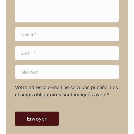
t
*
N
a
m
E
e
m
*
a
S
i
i
l
t
*
Votre adresse e-mail ne sera pas publiée.
Les
e
champs obligatoires sont indiqués avec
*
w
e
b
Envoyer