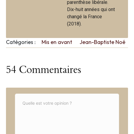
parenthèse libérale.
Dix-huit années qui ont
changé la France
(2018).
Catégories :
Mis en avant
Jean-Baptiste Noé
54 Commentaires
C
o
m
m
e
n