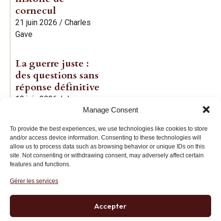
cornecul
21 juin 2026
/
Charles
Gave
La guerre juste :
des questions sans
réponse définitive
19 juin 2026
/
Jean-
Manage Consent
Baptiste Noé
To provide the best experiences, we use technologies like cookies to store
and/or access device information. Consenting to these technologies will
allow us to process data such as browsing behavior or unique IDs on this
site. Not consenting or withdrawing consent, may adversely affect certain
features and functions.
Gérer les services
Institut des Libertés
27 bis rue Copernic, 75116, Paris
Accepter
+33 (0)1 71 20 45 39