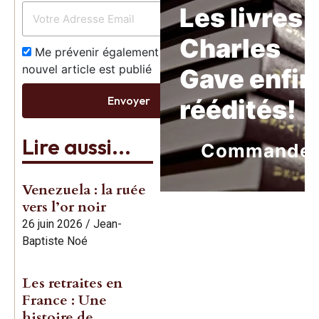
Les livres 
Charles
Me prévenir également dès qu’un
nouvel article est publié
Gave enfin
Envoyer
réédités!
Lire aussi...
Commande
Venezuela : la ruée
vers l’or noir
26 juin 2026
/
Jean-
Baptiste Noé
Les retraites en
France : Une
histoire de