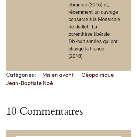
ébranlée (2016) et,
récemment, un ouvrage
consacré à la Monarchie
de Juillet : La
parenthèse libérale.
Dix-huit années qui ont
changé la France
(2018).
Catégories :
Mis en avant
Géopolitique
Jean-Baptiste Noé
10 Commentaires