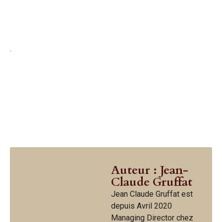
.
Auteur : Jean-
Claude Gruffat
Jean Claude Gruffat est
depuis Avril 2020
Managing Director chez