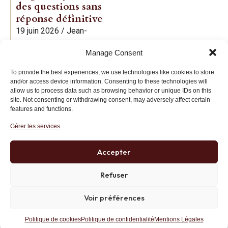
des questions sans
réponse définitive
19 juin 2026
/
Jean-
Baptiste Noé
Manage Consent
To provide the best experiences, we use technologies like cookies to store
and/or access device information. Consenting to these technologies will
allow us to process data such as browsing behavior or unique IDs on this
site. Not consenting or withdrawing consent, may adversely affect certain
features and functions.
Institut des Libertés
Gérer les services
27 bis rue Copernic, 75116, Paris
+33 (0)1 71 20 45 39
Accepter
Refuser
Politique de confidentialité
RGPD
Mentions Légales
Voir préférences
Site développé par AK Web Solutions
Politique de cookies
Politique de confidentialité
Mentions Légales