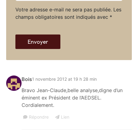
t
*
Votre adresse e-mail ne sera pas publiée.
Les
e
champs obligatoires sont indiqués avec
*
w
e
b
Envoyer
Bois
1 novembre 2012 at 19 h 28 min
Bravo Jean-Claude,belle analyse,digne d’un
éminent ex Président de l’AEDSEL.
Cordialement.
Répondre
Lien